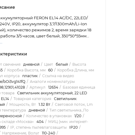
исание
аккумуляторный FERON EL14 AC/DC, 22LED/
240V, IP20, аккумулятор 3,7/1300mAh/Li-Ion
й), количество режимов 2, время зарядки 18
работы 3/5 часов, цвет белый, 350*50*55мм...
..
ктеристики
т свечения
дневной
Цвет
белый
Высота
55
Коробка Высота, мм
60
Коробка Длина, мм
л корпуса
пластик
Ссылка на видео
be/bOi3vg141fQ
Аналоги номенклатуры
98,12901,41028
Артикул
12634
Базовая единица
 товара
Светильник аккумуляторный, 22 LED
 EL14
Товарная категория
Светильник
ный
Мощность, Вт
1.32 Вт
Световой поток, Lm
я температура
дневной
Тип светильника_По
переносной
Количество в упаковках
1/20
а складе «Москва»
404
МИЦ (мин. интернет-
995
IP, степень пылевлагозащиты
IP20
Напряжение, Вольт
110-240