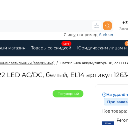
+3
Звон
Я ищу, например,
Stekker
sale
ный магазин
Товары со скидкой
Юридическим лицам и
ные светильники (аварийные)
Светильник аккумуляторный, 22 LED A
2 LED AC/DC, белый, EL14 артикул 1263
Популярный
На удалё
При заказ
Код товара:
Fero