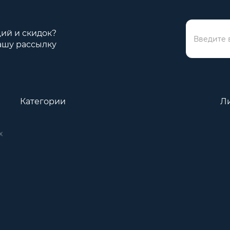
ций и скидок?
ашу рассылку
Категории
Л
х