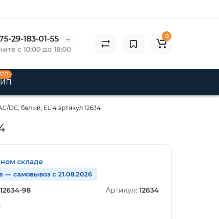
0
75-29-183-01-55
ите с 10:00 до 18:00
B2B
 ИП
C/DC, белый, EL14 артикул 12634
4
нном складе
е — самовывоз с 21.08.2026
12634-98
Артикул:
12634
n