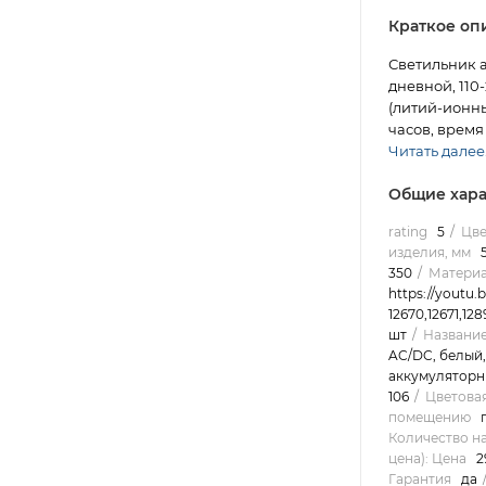
Краткое оп
Светильник 
дневной, 110-
(литий-ионны
часов, время 
Читать далее.
Общие хара
rating
5
Цве
изделия, мм
350
Материа
https://youtu.
12670,12671,128
шт
Название
AC/DC, белый,
аккумулятор
106
Цветова
помещению
Количество н
цена): Цена
2
Гарантия
да