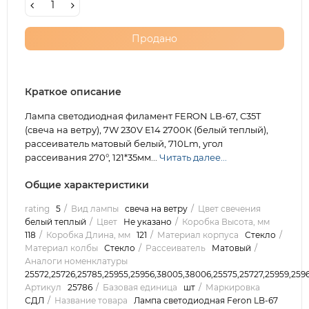
Продано
Краткое описание
Лампа светодиодная филамент FERON LB-67, C35T
(свеча на ветру), 7W 230V E14 2700К (белый теплый),
рассеиватель матовый белый, 710Lm, угол
рассеивания 270°, 121*35мм...
Читать далее...
Общие характеристики
rating
5
Вид лампы
свеча на ветру
Цвет свечения
белый теплый
Цвет
Не указано
Коробка Высота, мм
118
Коробка Длина, мм
121
Материал корпуса
Стекло
Материал колбы
Стекло
Рассеиватель
Матовый
Аналоги номенклатуры
25572,25726,25785,25955,25956,38005,38006,25575,25727,25959,259
Артикул
25786
Базовая единица
шт
Маркировка
СДЛ
Название товара
Лампа светодиодная Feron LB-67