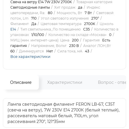
Свеча на ветру E14 7W 230V 2700K
Товарная категория
Светодиодные лампы
Хит продаж
да
Индекс
цветопередачи, Ra:
80
Мощность, Вт
7 Вт
Световой
поток, Lm
710
Угол светового излучения
270°
Филамент
Да
Цветовая температура
2700K
Цоколь
E14
Тип светильника_По помещению
C35
Количество в
упаковках
1/10/100
Количество на складе «Москва»
0
МИЦ (мин. интернет-цена): Цена
200
Гарантия
Есть
гарантия
Напряжение, Вольт
230 В
Аналог ЛОН,Вт
60
Диммируется
Нет
Сила тока, мА
43
Все характеристики
Описание
Характеристики
Вопрос - отве
Лампа светодиодная филамент FERON LB-67, C35T
(свеча на ветру), 7W 230V E14 2700К (белый теплый),
рассеиватель матовый белый, 710Lm, угол
рассеивания 270°, 121*35мм