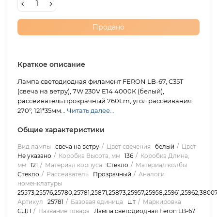
Продано
Краткое описание
Лампа светодиодная филамент FERON LB-67, C35T
(свеча на ветру), 7W 230V E14 4000К (белый),
рассеиватель прозрачный 760Lm, угол рассеивания
270°, 121*35мм...
Читать далее...
Общие характеристики
Вид лампы
свеча на ветру
Цвет свечения
белый
Цвет
Не указано
Коробка Высота, мм
136
Коробка Длина,
мм
121
Материал корпуса
Стекло
Материал колбы
Стекло
Рассеиватель
Прозрачный
Аналоги
номенклатуры
25573,25576,25780,25781,25871,25873,25957,25958,25961,25962,38007
Артикул
25781
Базовая единица
шт
Маркировка
СДЛ
Название товара
Лампа светодиодная Feron LB-67