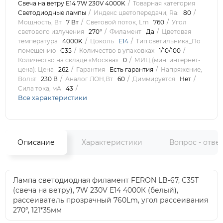
Свеча на ветру E14 7W 230V 4000K
Товарная категория
Светодиодные лампы
Индекс цветопередачи, Ra:
80
Мощность, Вт
7 Вт
Световой поток, Lm
760
Угол
светового излучения
270°
Филамент
Да
Цветовая
температура
4000K
Цоколь
E14
Тип светильника_По
помещению
C35
Количество в упаковках
1/10/100
Количество на складе «Москва»
0
МИЦ (мин. интернет-
цена): Цена
262
Гарантия
Есть гарантия
Напряжение,
Вольт
230 В
Аналог ЛОН,Вт
60
Диммируется
Нет
Сила тока, мА
43
Все характеристики
Описание
Характеристики
Вопрос - отве
Лампа светодиодная филамент FERON LB-67, C35T
(свеча на ветру), 7W 230V E14 4000К (белый),
рассеиватель прозрачный 760Lm, угол рассеивания
270°, 121*35мм