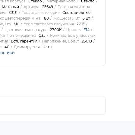
риал корпуса
Стекло
Материал колбы
Стекло
Матовый
Артикул
25649
Базовая единица
вка
СДЛ
Товарная категория
Светодиодные
с цветопередачи, Ra:
80
Мощность, Вт
5 Вт
ок, Lm
510
Угол светового излучения
270°
Цветовая температура
2700K
Цоколь
E14
ика_По помещению
C35
Количество в упаковках
нтия
Есть гарантия
Напряжение, Вольт
230 В
т
40
Диммируется
Нет
ристики