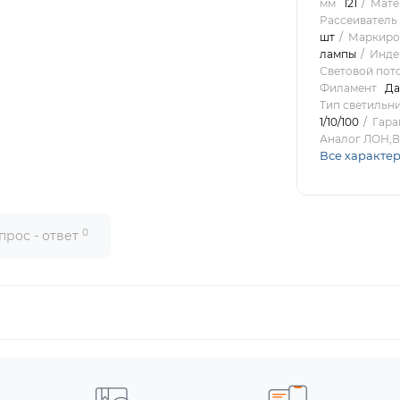
мм
121
Мате
Рассеиватель
шт
Маркиро
лампы
Индек
Световой пот
Филамент
Да
Тип светильн
1/10/100
Гара
Аналог ЛОН,В
Все характе
0
прос - ответ