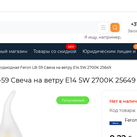
+3
Звон
Я ищу, например,
sale
ный магазин
Товары со скидкой
Юридическим лицам и
одиодная Feron LB-59 Свеча на ветру E14 5W 2700K 25649
59 Свеча на ветру E14 5W 2700K 25649
Популярный
Нет в нали
Код товара:
Fero