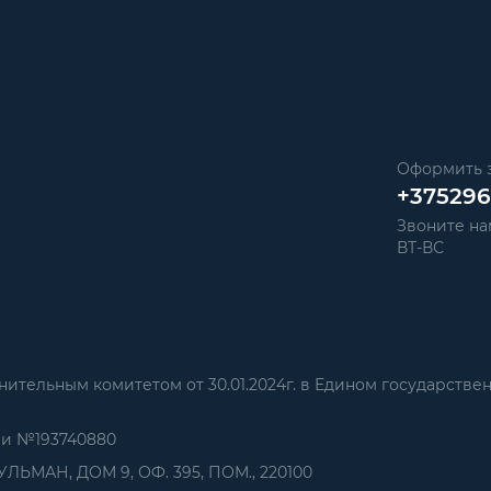
Оформить з
+37529
Звоните нам
ВТ-ВС
тельным комитетом от 30.01.2024г. в Едином государстве
ии №193740880
УЛЬМАН, ДОМ 9, ОФ. 395, ПОМ., 220100