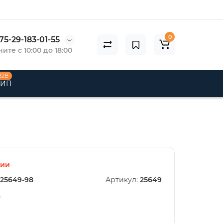
0
75-29-183-01-55
ите с 10:00 до 18:00
B2B
 ИП
чии
25649-98
Артикул:
25649
n