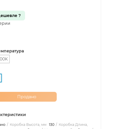
ешевле ?
серии
емпература
00K
Продано
ктеристики
ано
Коробка Высота, мм
130
Коробка Длина,