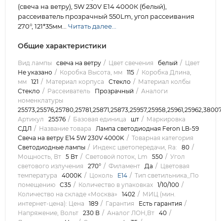
(свеча на ветру), 5W 230V E14 4000К (белый),
рассеиватель прозрачный 550Lm, угол рассеивания
270°, 121*35мм...
Читать далее...
Общие характеристики
Вид лампы
свеча на ветру
Цвет свечения
белый
Цвет
Не указано
Коробка Высота, мм
115
Коробка Длина,
мм
121
Материал корпуса
Стекло
Материал колбы
Стекло
Рассеиватель
Прозрачный
Аналоги
номенклатуры
25573,25576,25780,25781,25871,25873,25957,25958,25961,25962,38007
Артикул
25576
Базовая единица
шт
Маркировка
СДЛ
Название товара
Лампа светодиодная Feron LB-59
Свеча на ветру E14 5W 230V 4000K
Товарная категория
Светодиодные лампы
Индекс цветопередачи, Ra:
80
Мощность, Вт
5 Вт
Световой поток, Lm
550
Угол
светового излучения
270°
Филамент
Да
Цветовая
температура
4000K
Цоколь
E14
Тип светильника_По
помещению
C35
Количество в упаковках
1/10/100
Количество на складе «Москва»
1402
МИЦ (мин.
интернет-цена): Цена
189
Гарантия
Есть гарантия
Напряжение, Вольт
230 В
Аналог ЛОН,Вт
40