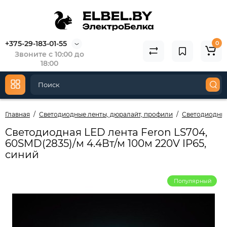
+375-29-183-01-55
0
Звоните с 10:00 до
18:00
Главная
Светодиодные ленты, дюралайт, профили
Светодиодные
Cветодиодная LED лента Feron LS704,
60SMD(2835)/м 4.4Вт/м 100м 220V IP65,
синий
Популярный