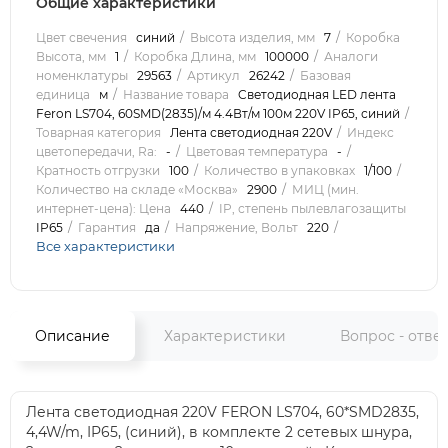
Общие характеристики
Цвет свечения
синий
Высота изделия, мм
7
Коробка
Высота, мм
1
Коробка Длина, мм
100000
Аналоги
номенклатуры
29563
Артикул
26242
Базовая
единица
м
Название товара
Cветодиодная LED лента
Feron LS704, 60SMD(2835)/м 4.4Вт/м 100м 220V IP65, синий
Товарная категория
Лента светодиодная 220V
Индекс
цветопередачи, Ra:
-
Цветовая температура
-
Кратность отгрузки
100
Количество в упаковках
1/100
Количество на складе «Москва»
2900
МИЦ (мин.
интернет-цена): Цена
440
IP, степень пылевлагозащиты
IP65
Гарантия
да
Напряжение, Вольт
220
Все характеристики
Описание
Характеристики
Вопрос - отве
Лента светодиодная 220V FERON LS704, 60*SMD2835,
4,4W/m, IP65, (синий), в комплекте 2 сетевых шнура,