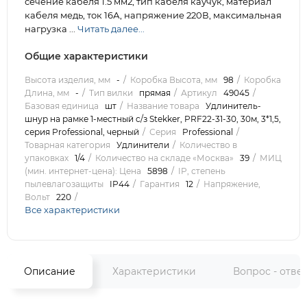
сечение кабеля 1.5 мм2, тип кабеля каучук, материал
кабеля медь, ток 16А, напряжение 220В, максимальная
нагрузка ...
Читать далее...
Общие характеристики
Высота изделия, мм
-
Коробка Высота, мм
98
Коробка
Длина, мм
-
Тип вилки
прямая
Артикул
49045
Базовая единица
шт
Название товара
Удлинитель-
шнур на рамке 1-местный c/з Stekker, PRF22-31-30, 30м, 3*1,5,
серия Professional, черный
Серия
Professional
Товарная категория
Удлинители
Количество в
упаковках
1/4
Количество на складе «Москва»
39
МИЦ
(мин. интернет-цена): Цена
5898
IP, степень
пылевлагозащиты
IP44
Гарантия
12
Напряжение,
Вольт
220
Все характеристики
Описание
Характеристики
Вопрос - отве