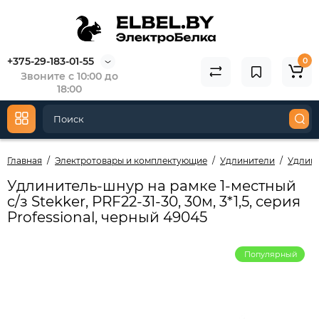
+375-29-183-01-55
0
Звоните с 10:00 до
18:00
Главная
Электротовары и комплектующие
Удлинители
Удлини
Удлинитель-шнур на рамке 1-местный
c/з Stekker, PRF22-31-30, 30м, 3*1,5, серия
Professional, черный 49045
Популярный