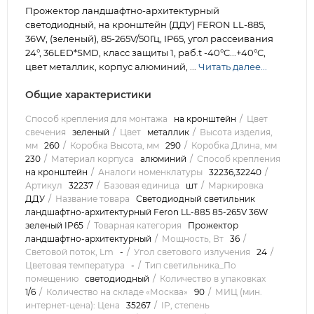
Прожектор ландшафтно-архитектурный
светодиодный, на кронштейн (ДДУ) FERON LL-885,
36W, (зеленый), 85-265V/50Гц, IP65, угол рассеивания
24°, 36LED*SMD, класс защиты 1, раб.t -40°C...+40°C,
цвет металлик, корпус алюминий, ...
Читать далее...
Общие характеристики
Способ крепления для монтажа
на кронштейн
Цвет
свечения
зеленый
Цвет
металлик
Высота изделия,
мм
260
Коробка Высота, мм
290
Коробка Длина, мм
230
Материал корпуса
алюминий
Способ крепления
на кронштейн
Аналоги номенклатуры
32236,32240
Артикул
32237
Базовая единица
шт
Маркировка
ДДУ
Название товара
Светодиодный светильник
ландшафтно-архитектурный Feron LL-885 85-265V 36W
зеленый IP65
Товарная категория
Прожектор
ландшафтно-архитектурный
Мощность, Вт
36
Световой поток, Lm
-
Угол светового излучения
24
Цветовая температура
-
Тип светильника_По
помещению
светодиодный
Количество в упаковках
1/6
Количество на складе «Москва»
90
МИЦ (мин.
интернет-цена): Цена
35267
IP, степень