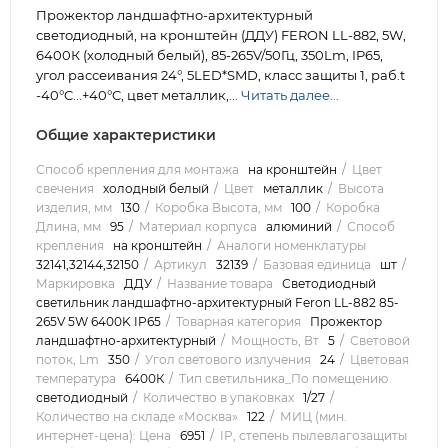
Прожектор ландшафтно-архитектурный
светодиодный, на кронштейн (ДДУ) FERON LL-882, 5W,
6400К (холодный белый), 85-265V/50Гц, 350Lm, IP65,
угол рассеивания 24°, 5LED*SMD, класс защиты 1, раб.t
-40°C...+40°C, цвет металлик,...
Читать далее...
Общие характеристики
Способ крепления для монтажа
на кронштейн
Цвет
свечения
холодный белый
Цвет
металлик
Высота
изделия, мм
130
Коробка Высота, мм
100
Коробка
Длина, мм
95
Материал корпуса
алюминий
Способ
крепления
на кронштейн
Аналоги номенклатуры
32141,32144,32150
Артикул
32139
Базовая единица
шт
Маркировка
ДДУ
Название товара
Светодиодный
светильник ландшафтно-архитектурный Feron LL-882 85-
265V 5W 6400K IP65
Товарная категория
Прожектор
ландшафтно-архитектурный
Мощность, Вт
5
Световой
поток, Lm
350
Угол светового излучения
24
Цветовая
температура
6400К
Тип светильника_По помещению
светодиодный
Количество в упаковках
1/27
Количество на складе «Москва»
122
МИЦ (мин.
интернет-цена): Цена
6951
IP, степень пылевлагозащиты