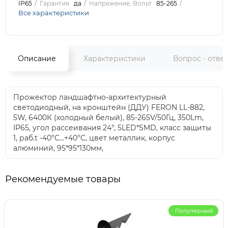
IP65
Гарантия
да
Напряжение, Вольт
85-265
Все характеристики
Описание
Характеристики
Вопрос - отве
Прожектор ландшафтно-архитектурный
светодиодный, на кронштейн (ДДУ) FERON LL-882,
5W, 6400К (холодный белый), 85-265V/50Гц, 350Lm,
IP65, угол рассеивания 24°, 5LED*SMD, класс защиты
1, раб.t -40°C...+40°C, цвет металлик, корпус
алюминий, 95*95*130мм,
Рекомендуемые товары
Популярный