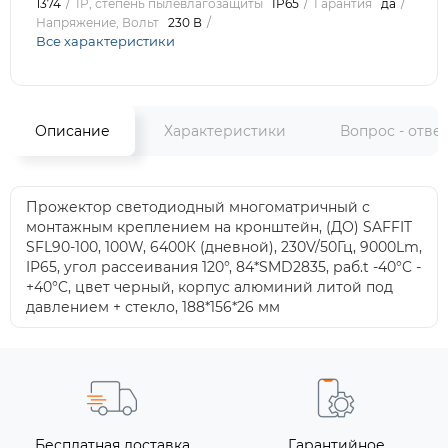
1374
IP, степень пылевлагозащиты
IP65
Гарантия
да
Напряжение, Вольт
230 В
Все характеристики
Описание
Характеристики
Вопрос - отве
Прожектор светодиодный многоматричный с
монтажным креплением на кронштейн, (ДО) SAFFIT
SFL90-100, 100W, 6400К (дневной), 230V/50Гц, 9000Lm,
IP65, угол рассеивания 120°, 84*SMD2835, раб.t -40°C -
+40°C, цвет черный, корпус алюминий литой под
давлением + стекло, 188*156*26 мм
Бесплатная доставка
Гарантийное