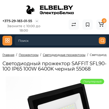
+375-29-183-01-55
0
Звоните с 10:00 до
18:00
Главная
Прожекторы
Светодиодные прожекторы
Светодиодны
Светодиодный прожектор SAFFIT SFL90-
100 IP65 100W 6400K черный 55068
Популярный