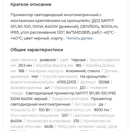
Краткое описание
Прожектор светодиодный многоматричный с
монтажным креплением на кронштейн, (ДО) SAFFIT
SFL90-100, 100W, 6400К (дневной), 230V/50Гц, 9000Lm,
IP65, угол рассеивания 120°, 84*SMD2835, раб.t -40°C -
+40°C, цвет черный, корпу...
Читать далее...
Общие характеристики
Цвет свечения
дневной
Цвет
Черный
Высота изделия,
мм
26.5 мм
Коробка Высота, мм
185
Коробка Длина,
мм
188
Материал корпуса
Алюминий, стекло
Датчик
движения
Нет
Способ крепления
На кронштейн
Аналоги номенклатуры
41159,32103
Артикул
55068
Базовая единица
шт
Маркировка
ДО
Название
товара
Светодиодный прожектор SAFFIT SFL90-100 IP65
100W 6400K черный
Товарная категория
Прожектор
светодиодный многоматричный
Хит продаж
да
Мощность, Вт
100 Вт
Световой поток, Lm
9000 лм
Угол светового излучения
120°
Цветовая температура
6400K
Количество в упаковках
1/10
Количество на
складе «Москва»
6436
МИЦ (мин. интернет-цена): Цена