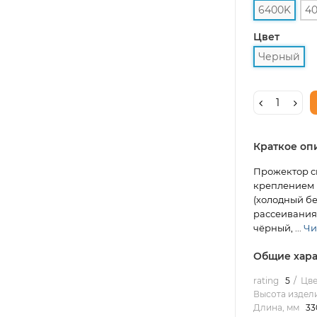
6400K
4
Цвет
Черный
Краткое оп
Прожектор с
креплением н
(холодный бел
рассеивания 1
чёрный, ...
Чи
Общие хара
rating
5
Цве
Высота издели
Длина, мм
33