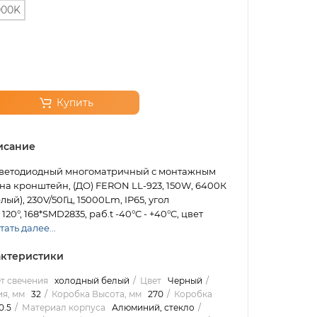
000K
Купить
исание
ветодиодный многоматричный с монтажным
а кронштейн, (ДО) FERON LL-923, 150W, 6400К
ый), 230V/50Гц, 15000Lm, IP65, угол
20°, 168*SMD2835, раб.t -40°C - +40°C, цвет
тать далее...
ктеристики
т свечения
холодный белый
Цвет
Черный
я, мм
32
Коробка Высота, мм
270
Коробка
0.5
Материал корпуса
Алюминий, стекло