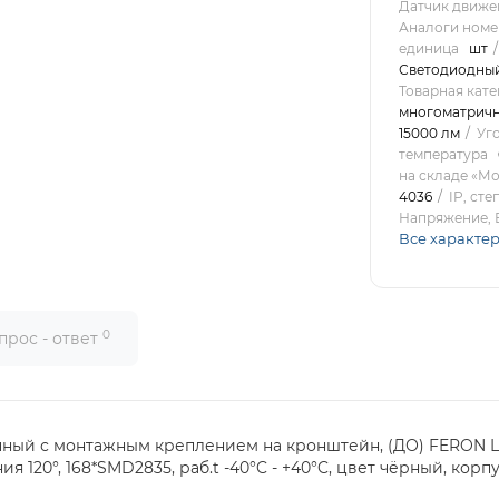
Датчик движе
Аналоги номе
единица
шт
Светодиодный
Товарная кате
многоматрич
15000 лм
Уг
температура
на складе «Мо
4036
IP, ст
Напряжение, 
Все характе
0
прос - ответ
й с монтажным креплением на кронштейн, (ДО) FERON LL-
ния 120°, 168*SMD2835, раб.t -40°C - +40°C, цвет чёрный, к