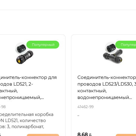
Популярный
Популя
инитель-коннектор для
Соединитель-коннектор
одов LD521, 2-
проводов LD523/LD530, 3
актный,
контактный,
онепроницаемый,
водонепроницаемый
ый 32244
(клемма 3pin), черный 4
-98
41462-99
ределительная коробка
..
N LD521, количество
ов: 3, поликарбонат,
он, цвет черный, разм..
8.68