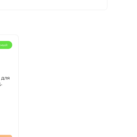
рный
 для
-
1462