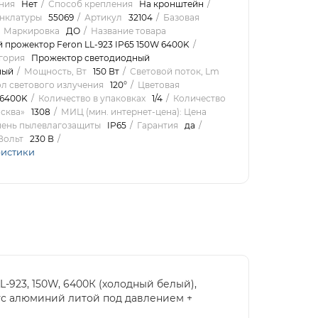
ния
Нет
Способ крепления
На кронштейн
нклатуры
55069
Артикул
32104
Базовая
Маркировка
ДО
Название товара
 прожектор Feron LL-923 IP65 150W 6400K
гория
Прожектор светодиодный
ный
Мощность, Вт
150 Вт
Световой поток, Lm
ол светового излучения
120°
Цветовая
6400K
Количество в упаковках
1/4
Количество
сква»
1308
МИЦ (мин. интернет-цена): Цена
епень пылевлагозащиты
IP65
Гарантия
да
Вольт
230 В
ристики
923, 150W, 6400К (холодный белый),
орпус алюминий литой под давлением +