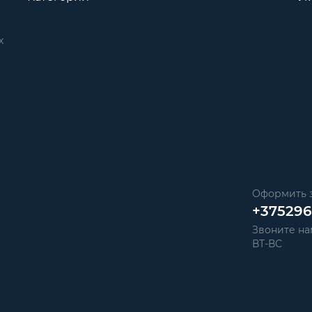
х
Оформить з
+37529
Звоните нам
ВТ-ВС