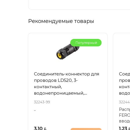
Рекомендуемые товары
Популярный
Соединитель-коннектор для
Соед
проводов LD520, 3-
пров
контактный,
конт
водонепроницаемый,
вод
черный 32243
черн
32243-99
32244
..
Расп
FERO
ввод
нейл
3.10
1.23