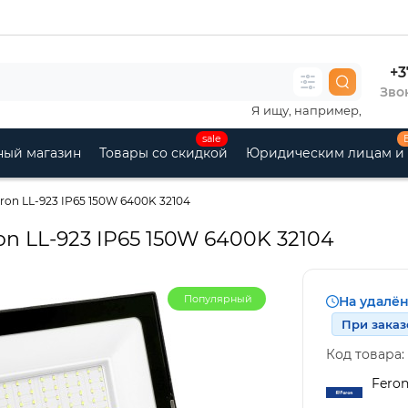
+3
Звон
Я ищу, например,
sale
ный магазин
Товары со скидкой
Юридическим лицам и
on LL-923 IP65 150W 6400K 32104
n LL-923 IP65 150W 6400K 32104
Популярный
На удалё
При заказ
Код товара:
Fero