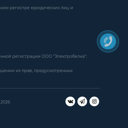
нном регистре юридических лиц и
енной регистрации ООО "Электробелка":
ушении их прав, предусмотренных
 2026