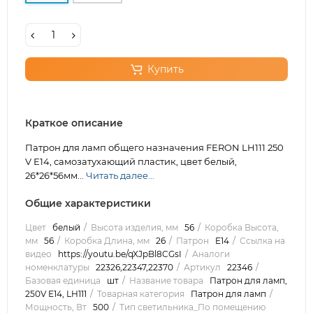
Купить
Краткое описание
Патрон для ламп общего назначения FERON LH111 250
V E14, самозатухающий пластик, цвет белый,
26*26*56мм...
Читать далее...
Общие характеристики
Цвет
белый
Высота изделия, мм
56
Коробка Высота,
мм
56
Коробка Длина, мм
26
Патрон
E14
Ссылка на
видео
https://youtu.be/qXJpBl8CGsI
Аналоги
номенклатуры
22326,22347,22370
Артикул
22346
Базовая единица
шт
Название товара
Патрон для ламп,
250V E14, LH111
Товарная категория
Патрон для ламп
Мощность, Вт
500
Тип светильника_По помещению