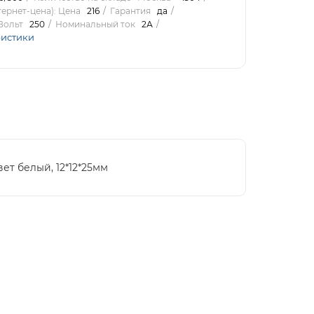
ернет-цена): Цена
216
Гарантия
да
Вольт
250
Номинальный ток
2А
ристики
ет белый, 12*12*25мм