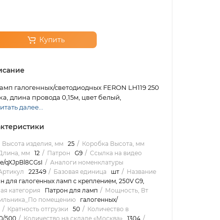
Купить
исание
амп галогенных/светодиодных FERON LH119 250
ка, длина провода 0,15м, цвет белый,
итать далее...
ктеристики
Высота изделия, мм
25
Коробка Высота, мм
Длина, мм
12
Патрон
G9
Ссылка на видео
be/qXJpBl8CGsI
Аналоги номенклатуры
Артикул
22349
Базовая единица
шт
Название
н для галогенных ламп с креплением, 250V G9,
ая категория
Патрон для ламп
Мощность, Вт
тильника_По помещению
галогенных/
Кратность отгрузки
50
Количество в
50/500
Количество на складе «Москва»
1304