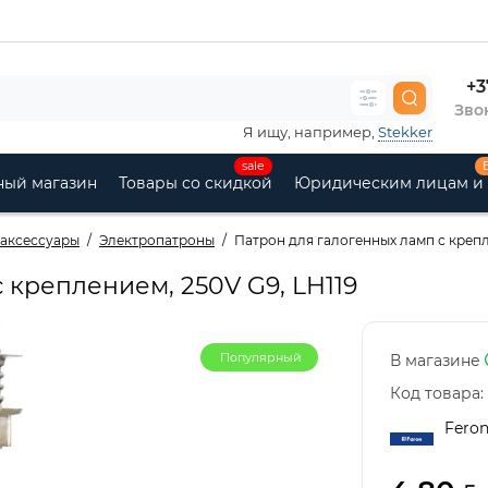
+3
Звон
Я ищу, например,
Stekker
sale
ный магазин
Товары со скидкой
Юридическим лицам и
аксессуары
Электропатроны
Патрон для галогенных ламп с крепл
 креплением, 250V G9, LH119
Популярный
В магазине
Код товара:
Fero