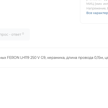
МИЦ (мин. инт
Напряжение, 
Все характе
0
прос - ответ
х FERON LH119 250 V G9, керамика, длина провода 0,15м, цв