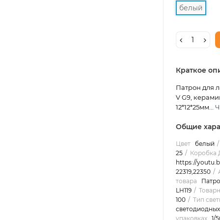
белый
Краткое оп
Патрон для л
V G9, керами
12*12*25мм...
Ч
Общие хара
Цвет
белый
25
Коробка 
https://youtu.
22319,22350
товара
Патро
LH119
Товарн
100
Тип све
светодиодных
упаковках
1/