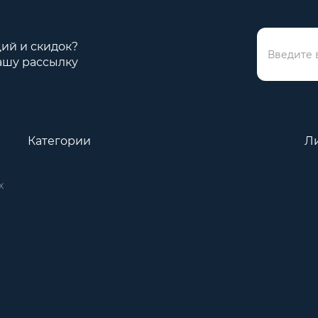
ций и скидок?
ашу рассылку
Категории
Л
х