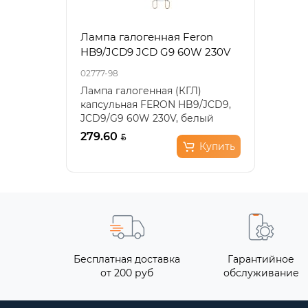
Лампа галогенная Feron
HB9/JCD9 JCD G9 60W 230V
02777-98
Лампа галогенная (КГЛ)
капсульная FERON HB9/JCD9,
JCD9/G9 60W 230V, белый
теплый, 42*14мм..
279.60
Купить
Бесплатная доставка
Гарантийное
от 200 руб
обслуживание