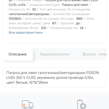
шт
Название товара
Патрон для галогенных ламп, 250V
GU10, LH34
Товарная категория
Патрон для ламп
Мощность, Вт
50
Тип светильника_По помещению
галогенных/светодиодных
Количество в упаковках
1/50/800
Количество на складе «Москва»
1860
МИЦ
(мин. интернет-цена): Цена
87
Гарантия
да
Напряжение, Вольт
250
Номинальный ток
2А
Все характеристики
Описание
Характеристики
Вопрос - отве
Патрон для ламп галогенных/светодиодных FERON
LH34 250 V GU10, керамика, длина провода 0,15м,
цвет белый, 16*16*28мм