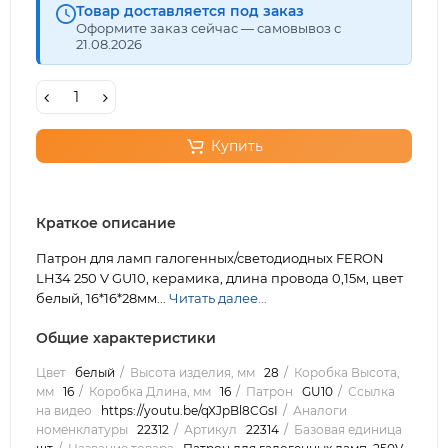
Товар доставляется под заказ
Оформите заказ сейчас — самовывоз с
21.08.2026
Купить
Краткое описание
Патрон для ламп галогенных/светодиодных FERON
LH34 250 V GU10, керамика, длина провода 0,15м, цвет
белый, 16*16*28мм...
Читать далее...
Общие характеристики
Цвет
белый
Высота изделия, мм
28
Коробка Высота,
мм
16
Коробка Длина, мм
16
Патрон
GU10
Ссылка
на видео
https://youtu.be/qXJpBl8CGsI
Аналоги
номенклатуры
22312
Артикул
22314
Базовая единица