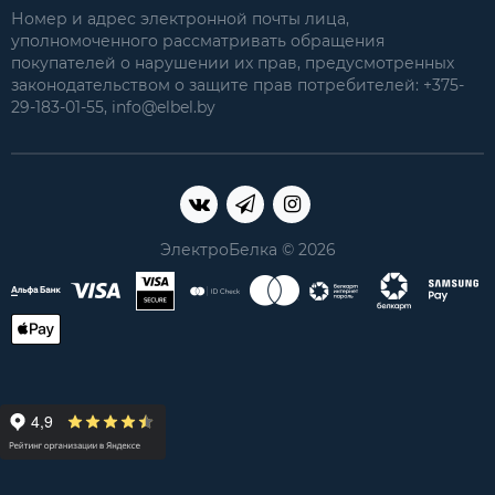
Номер и адрес электронной почты лица,
уполномоченного рассматривать обращения
покупателей о нарушении их прав, предусмотренных
законодательством о защите прав потребителей: +375-
29-183-01-55, info@elbel.by
ЭлектроБелка © 2026