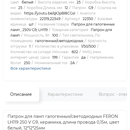
Цвет
белый
Высота изделия, мм
25
Коробка Высота,
мм
25
Коробка Длина, мм
12
Патрон
G9
Ссылка на
видео
https://youtu.be/qXJpBl8CGsI
Аналоги
номенклатуры
22319,22349
Артикул
22350
Базовая
единица
шт
Название товара
Патрон для галогенных
ламп , 250V G9, LH119
Товарная категория
Патрон для
ламп
Мощность, Вт
100
Тип светильника_По
помещению
галогенных/светодиодных
Кратность
отгрузки
1
Количество в упаковках
1/50/500
Количество на складе «Москва»
602
МИЦ (мин.
интернет-цена): Цена
199
Гарантия
да
Напряжение,
Вольт
250
Номинальный ток
2А
Все характеристики
Описание
Характеристики
Вопрос - отве
Патрон для ламп галогенных/светодиодных FERON
LH119 250 V G9, керамика, длина провода 0,15м, цвет
белый, 12*12*25мм