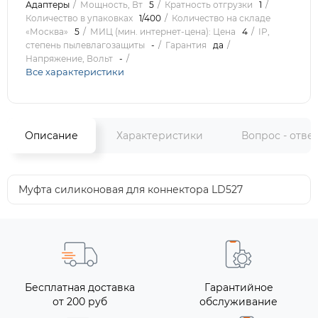
Адаптеры
Мощность, Вт
5
Кратность отгрузки
1
Количество в упаковках
1/400
Количество на складе
«Москва»
5
МИЦ (мин. интернет-цена): Цена
4
IP,
степень пылевлагозащиты
-
Гарантия
да
Напряжение, Вольт
-
Все характеристики
Описание
Характеристики
Вопрос - отве
Муфта силиконовая для коннектора LD527
Бесплатная доставка
Гарантийное
от 200 руб
обслуживание