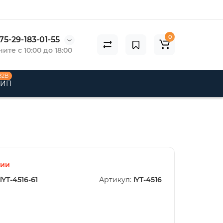
0
75-29-183-01-55
ите с 10:00 до 18:00
B2B
 ИП
чии
iYT-4516-61
Артикул:
iYT-4516