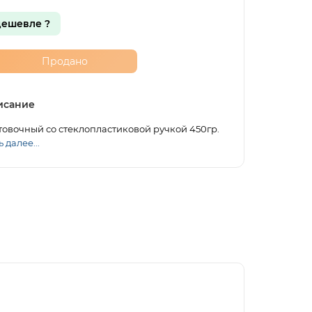
ешевле ?
Продано
исание
овочный со стеклопластиковой ручкой 450гр.
 далее...