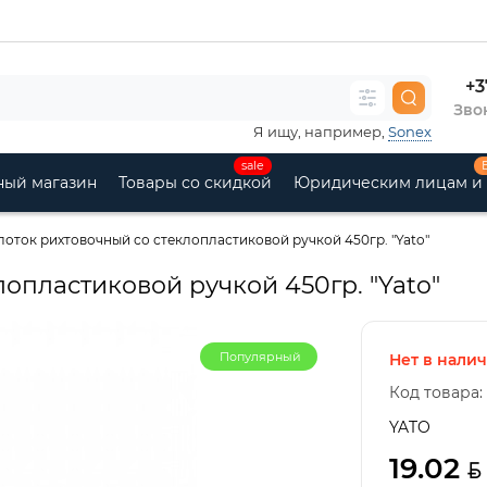
+3
Звон
Я ищу, например,
Sonex
sale
ный магазин
Товары со скидкой
Юридическим лицам и
оток рихтовочный со стеклопластиковой ручкой 450гр. "Yato"
опластиковой ручкой 450гр. "Yato"
Популярный
Нет в нали
Код товара:
YATO
19.02