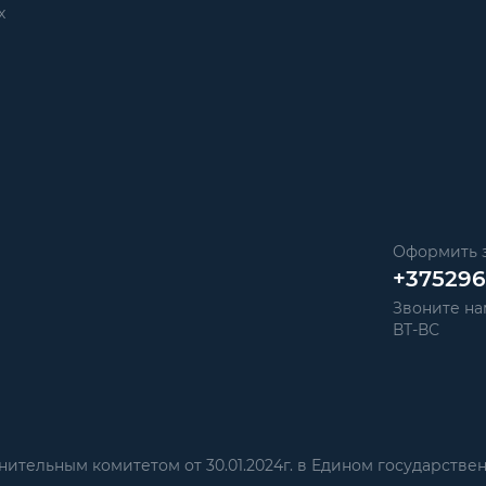
х
Оформить з
+37529
Звоните нам
ВТ-ВС
тельным комитетом от 30.01.2024г. в Едином государстве