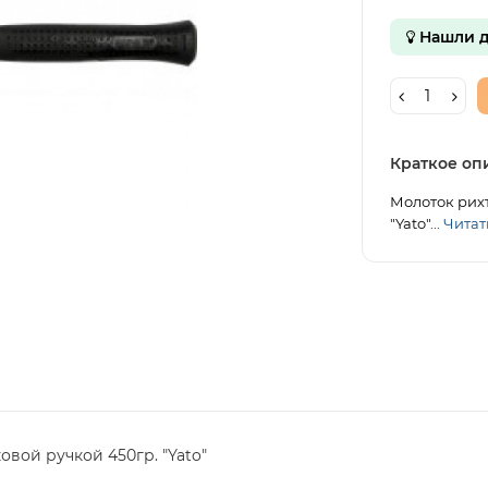
Нашли д
Краткое оп
Молоток рихт
"Yato"...
Читать
вой ручкой 450гр. "Yato"