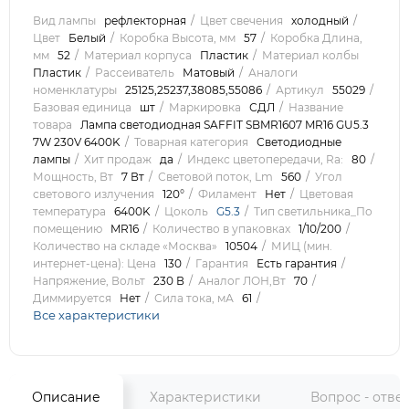
Вид лампы
рефлекторная
Цвет свечения
холодный
Цвет
Белый
Коробка Высота, мм
57
Коробка Длина,
мм
52
Материал корпуса
Пластик
Материал колбы
Пластик
Рассеиватель
Матовый
Аналоги
номенклатуры
25125,25237,38085,55086
Артикул
55029
Базовая единица
шт
Маркировка
СДЛ
Название
товара
Лампа светодиодная SAFFIT SBMR1607 MR16 GU5.3
7W 230V 6400K
Товарная категория
Светодиодные
лампы
Хит продаж
да
Индекс цветопередачи, Ra:
80
Мощность, Вт
7 Вт
Световой поток, Lm
560
Угол
светового излучения
120°
Филамент
Нет
Цветовая
температура
6400K
Цоколь
G5.3
Тип светильника_По
помещению
MR16
Количество в упаковках
1/10/200
Количество на складе «Москва»
10504
МИЦ (мин.
интернет-цена): Цена
130
Гарантия
Есть гарантия
Напряжение, Вольт
230 В
Аналог ЛОН,Вт
70
Диммируется
Нет
Сила тока, мА
61
Все характеристики
Описание
Характеристики
Вопрос - отве