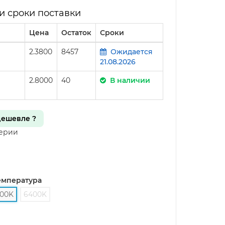
и сроки поставки
Цена
Остаток
Сроки
2.3800
8457
Ожидается
21.08.2026
2.8000
40
В наличии
ешевле ?
серии
емпература
00K
6400K