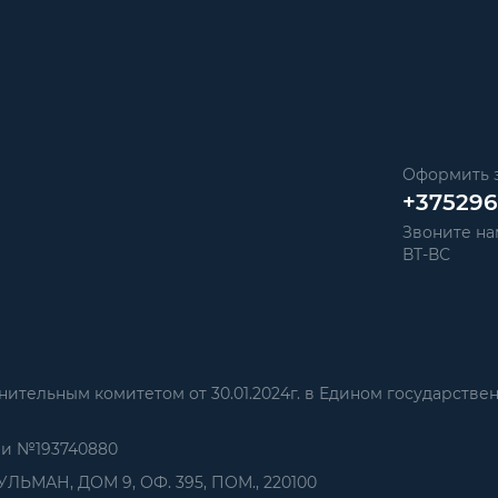
Оформить з
+37529
Звоните нам
ВТ-ВС
тельным комитетом от 30.01.2024г. в Едином государстве
ии №193740880
УЛЬМАН, ДОМ 9, ОФ. 395, ПОМ., 220100