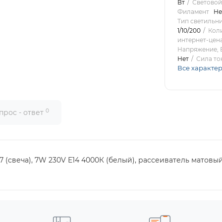
Вт
Световой
Филамент
Не
Тип светильн
1/10/200
Коли
интернет-цена
Напряжение, 
Нет
Сила то
Все характе
0
прос - ответ
 (свеча), 7W 230V E14 4000К (белый), рассеиватель матовый