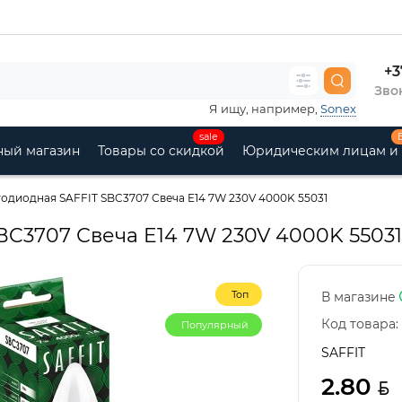
+3
Звон
Я ищу, например,
Sonex
sale
ный магазин
Товары со скидкой
Юридическим лицам и
одиодная SAFFIT SBC3707 Свеча E14 7W 230V 4000K 55031
BC3707 Свеча E14 7W 230V 4000K 55031
Топ
В магазине
Код товара:
Популярный
SAFFIT
2.80