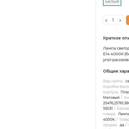
Белый
Краткое оп
Лампа светод
E14 4000К (б
угол рассеива
Общие хара
Вид лампы
с
Коробка Высо
корпуса
Пла
Матовый
Ан
25476,25761,3
55031
Базов
товара
Лампа
4000K
Това
продаж
да