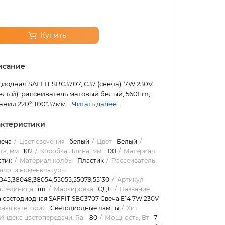
Купить
исание
иодная SAFFIT SBC3707, C37 (свеча), 7W 230V
елый), рассеиватель матовый белый, 560Lm,
ния 220°, 100*37мм...
Читать далее...
ктеристики
веча
Цвет свечения
белый
Цвет
Белый
та, мм
102
Коробка Длина, мм
100
Материал
стик
Материал колбы
Пластик
Рассеиватель
алоги номенклатуры
8045,38048,38054,55055,55079,55130
Артикул
ая единица
шт
Маркировка
СДЛ
Название
 светодиодная SAFFIT SBC3707 Свеча E14 7W 230V
рная категория
Светодиодные лампы
Хит
Индекс цветопередачи, Ra:
80
Мощность, Вт
7