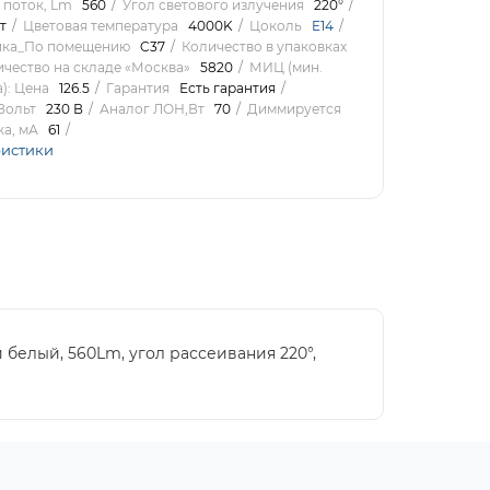
 поток, Lm
560
Угол светового излучения
220°
т
Цветовая температура
4000K
Цоколь
E14
ика_По помещению
C37
Количество в упаковках
чество на складе «Москва»
5820
МИЦ (мин.
): Цена
126.5
Гарантия
Есть гарантия
Вольт
230 В
Аналог ЛОН,Вт
70
Диммируется
ка, мА
61
ристики
 белый, 560Lm, угол рассеивания 220°,