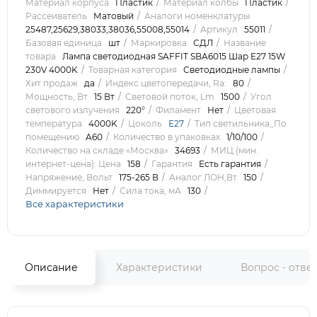
Материал корпуса
Пластик
Материал колбы
Пластик
Рассеиватель
Матовый
Аналоги номенклатуры
25487,25629,38033,38036,55008,55014
Артикул
55011
Базовая единица
шт
Маркировка
СДЛ
Название
товара
Лампа светодиодная SAFFIT SBA6015 Шар E27 15W
230V 4000K
Товарная категория
Светодиодные лампы
Хит продаж
да
Индекс цветопередачи, Ra:
80
Мощность, Вт
15 Вт
Световой поток, Lm
1500
Угол
светового излучения
220°
Филамент
Нет
Цветовая
температура
4000K
Цоколь
E27
Тип светильника_По
помещению
A60
Количество в упаковках
1/10/100
Количество на складе «Москва»
34693
МИЦ (мин.
интернет-цена): Цена
158
Гарантия
Есть гарантия
Напряжение, Вольт
175-265 В
Аналог ЛОН,Вт
150
Диммируется
Нет
Сила тока, мА
130
Все характеристики
Описание
Характеристики
Вопрос - отве