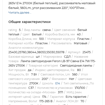
265V E14 2700К (белый теплый), рассеиватель матовый
белый, 560Lm, угол рассеивания 220°, 100*37мм...
Читать далее...
Общие характеристики
rating
5
Вид лампы
свеча
Цвет свечения
белый
теплый
Цвет
Белый
Коробка Высота, мм
40
Коробка Длина, мм
100
Материал корпуса
Пластик
Материал колбы
Пластик
Рассеиватель
Матовый
Аналоги номенклатуры
25400,25760,38044,38053,55030,55078
Артикул
25475
Базовая единица
шт
Маркировка
СДЛ
Название
товара
Лампа светодиодная Feron LB-97 Свеча E14 7W 175-
265V 2700K
Товарная категория
Светодиодные лампы
Хит продаж
да
Индекс цветопередачи, Ra:
80
Мощность, Вт
7 Вт
Световой поток, Lm
560
Угол
светового излучения
200°
Филамент
Нет
Цветовая
температура
2700K
Цоколь
E14
Тип светильника_По
помещению
C37
Количество в упаковках
1/10/100
Количество на складе «Москва»
3171
МИЦ (мин.
интернет-цена): Цена
174
Гарантия
Есть гарантия
Напряжение, Вольт
175-265 В
Аналог ЛОН,Вт
70