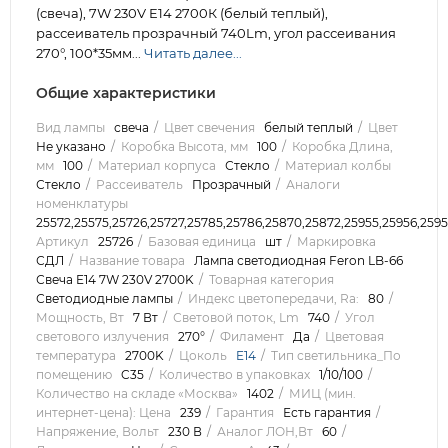
(свеча), 7W 230V E14 2700К (белый теплый),
рассеиватель прозрачный 740Lm, угол рассеивания
270°, 100*35мм...
Читать далее...
Общие характеристики
Вид лампы
свеча
Цвет свечения
белый теплый
Цвет
Не указано
Коробка Высота, мм
100
Коробка Длина,
мм
100
Материал корпуса
Стекло
Материал колбы
Стекло
Рассеиватель
Прозрачный
Аналоги
номенклатуры
25572,25575,25726,25727,25785,25786,25870,25872,25955,25956,259
Артикул
25726
Базовая единица
шт
Маркировка
СДЛ
Название товара
Лампа светодиодная Feron LB-66
Свеча E14 7W 230V 2700K
Товарная категория
Светодиодные лампы
Индекс цветопередачи, Ra:
80
Мощность, Вт
7 Вт
Световой поток, Lm
740
Угол
светового излучения
270°
Филамент
Да
Цветовая
температура
2700K
Цоколь
E14
Тип светильника_По
помещению
C35
Количество в упаковках
1/10/100
Количество на складе «Москва»
1402
МИЦ (мин.
интернет-цена): Цена
239
Гарантия
Есть гарантия
Напряжение, Вольт
230 В
Аналог ЛОН,Вт
60