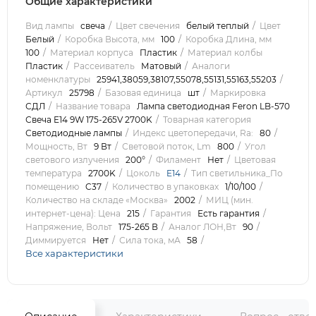
Общие характеристики
Вид лампы
свеча
Цвет свечения
белый теплый
Цвет
Белый
Коробка Высота, мм
100
Коробка Длина, мм
100
Материал корпуса
Пластик
Материал колбы
Пластик
Рассеиватель
Матовый
Аналоги
номенклатуры
25941,38059,38107,55078,55131,55163,55203
Артикул
25798
Базовая единица
шт
Маркировка
СДЛ
Название товара
Лампа светодиодная Feron LB-570
Свеча E14 9W 175-265V 2700K
Товарная категория
Светодиодные лампы
Индекс цветопередачи, Ra:
80
Мощность, Вт
9 Вт
Световой поток, Lm
800
Угол
светового излучения
200°
Филамент
Нет
Цветовая
температура
2700K
Цоколь
E14
Тип светильника_По
помещению
C37
Количество в упаковках
1/10/100
Количество на складе «Москва»
2002
МИЦ (мин.
интернет-цена): Цена
215
Гарантия
Есть гарантия
Напряжение, Вольт
175-265 В
Аналог ЛОН,Вт
90
Диммируется
Нет
Сила тока, мА
58
Все характеристики