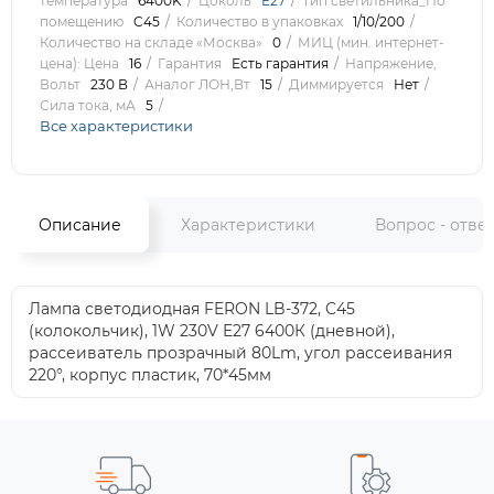
температура
6400K
Цоколь
E27
Тип светильника_По
помещению
C45
Количество в упаковках
1/10/200
Количество на складе «Москва»
0
МИЦ (мин. интернет-
цена): Цена
16
Гарантия
Есть гарантия
Напряжение,
Вольт
230 В
Аналог ЛОН,Вт
15
Диммируется
Нет
Сила тока, мА
5
Все характеристики
Описание
Характеристики
Вопрос - отве
Лампа светодиодная FERON LB-372, C45
(колокольчик), 1W 230V E27 6400К (дневной),
рассеиватель прозрачный 80Lm, угол рассеивания
220°, корпус пластик, 70*45мм