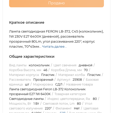
Продано
Краткое описание
Лампа светодиодная FERON LB-372, C45 (колокольчик),
1W 230V E27 6400К (дневной), рассеиватель
прозрачный 80Lm, угол рассеивания 220°, корпус
пластик, 70*45мм...
Читать далее...
Общие характеристики
Вид лампы
колокольчик
Цвет свечения
дневной
Коробка Высота, мм
46
Коробка Длина, мм
70
Материал корпуса
Пластик
Материал колбы
Пластик
Рассеиватель
Прозрачный
Артикул
25908
Базовая
единица
шт
Маркировка
СДЛ
Название товара
Лампа светодиодная Feron LB-372 Колокольчик
прозрачный E27 1W 6400K
Товарная категория
Светодиодные лампы
Индекс цветопередачи, Ra:
80
Мощность, Вт
1 Вт
Световой поток, Lm
80
Угол
светового излучения
220°
Филамент
Нет
Цветовая