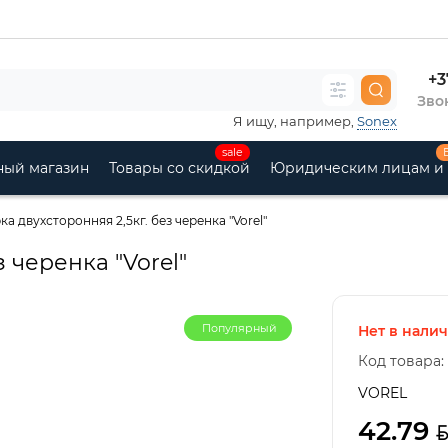
+3
Звон
Я ищу, например,
Sonex
sale
ный магазин
Товары со скидкой
Юридическим лицам и
ка двухсторонняя 2,5кг. без черенка "Vorel"
 черенка "Vorel"
Популярный
Нет в нали
Код товара:
VOREL
42.79