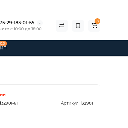
0
75-29-183-01-55
ите с 10:00 до 18:00
B2B
 ИП
чии
i32901-61
Артикул:
i32901