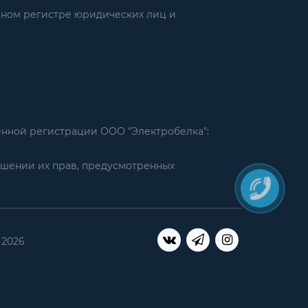
нном регистре юридических лиц и
енной регистрации ООО "Электробелка":
ушении их прав, предусмотренных
 2026