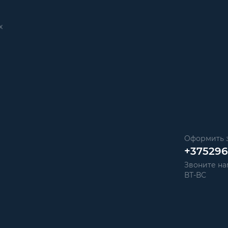
х
Оформить з
+37529
Звоните нам
ВТ-ВС