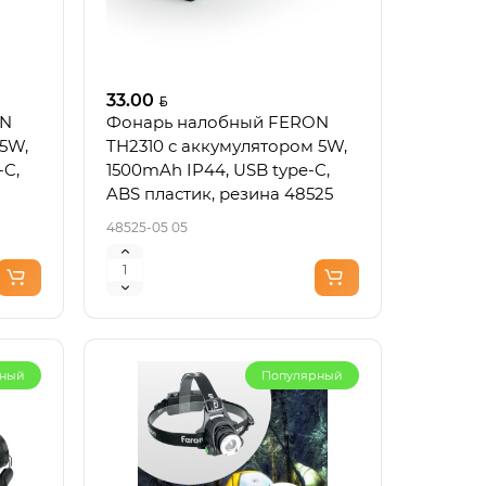
33.00
ON
Фонарь налобный FERON
 5W,
TH2310 c аккумулятором 5W,
-C,
1500mAh IP44, USB type-C,
ABS пластик, резина 48525
48525-05 05
рный
Популярный