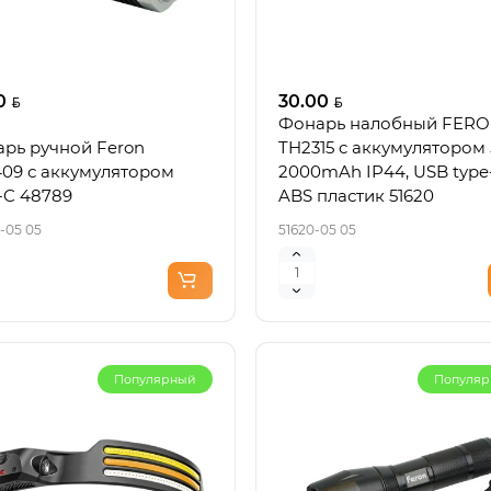
0
30.00
Фонарь налобный FER
рь ручной Feron
TH2315 c аккумулятором
09 с аккумулятором
2000mAh IP44, USB type
-C 48789
ABS пластик 51620
-05 05
51620-05 05
Популярный
Популя