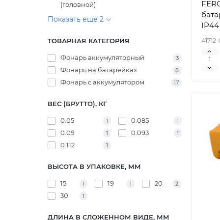
FERO
(головной)
бата
Показать еще 2
IP44
41712-
ТОВАРНАЯ КАТЕГОРИЯ
Фонарь аккумуляторный
3
Фонарь на батарейках
8
Фонарь с аккумулятором
17
ВЕС (БРУТТО), КГ
0.05
0.085
1
1
0.09
0.093
1
1
0.112
1
ВЫСОТА В УПАКОВКЕ, ММ
15
19
20
1
1
2
30
1
ДЛИНА В СЛОЖЕННОМ ВИДЕ, ММ