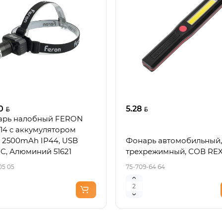
0
5.28
арь налобный FERON
14 c аккумулятором
 2500mAh IP44, USB
Фонарь автомобильный,
-C, Алюминий 51621
трехрежимный, СОВ RE
05 05
75-709-64 64