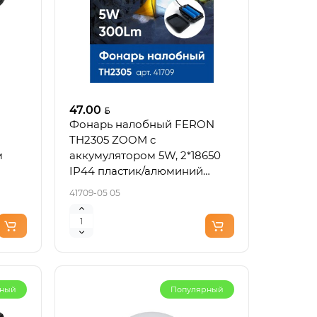
47.00
Фонарь налобный FERON
TH2305 ZOOM c
м
аккумулятором 5W, 2*18650
IP44 пластик/алюминий
41709
41709-05 05
рный
Популярный