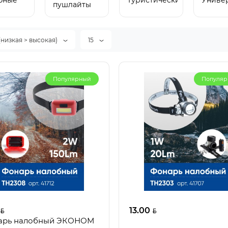
бные
Туристические
Униве
пушлайты
(низкая > высокая)
15
Популярный
Популя
13.00
арь налобный ЭКОНОМ