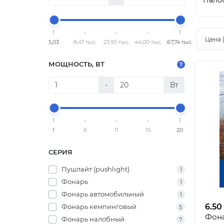
Нало
Цена 
5,03
8,47 тыс.
23,95 тыс.
44,00 тыс.
67,74 тыс.
МОЩНОСТЬ, ВТ
-
Вт
1
6
11
15
20
СЕРИЯ
Пушлайт (pushlight)
1
Фонарь
1
Фонарь автомобильный
1
6.50
Фонарь кемпинговый
5
Фон
Фонарь налобный
7