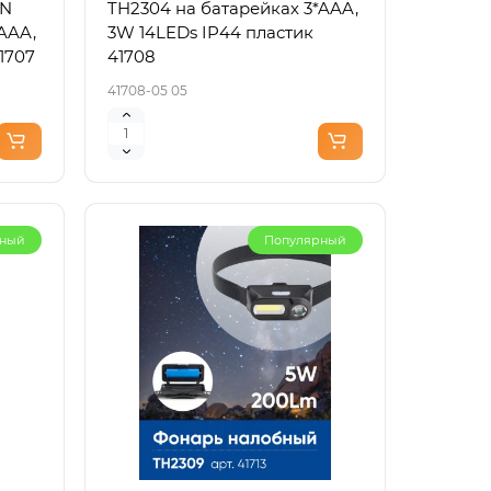
ON
TH2304 на батарейках 3*AAA,
AAA,
3W 14LEDs IP44 пластик
1707
41708
41708-05 05
рный
Популярный