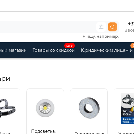
+3
Звон
Я ищу, например,
sale
ный магазин
Товары со скидкой
Юридическим лицам и
ари
Подсветка,