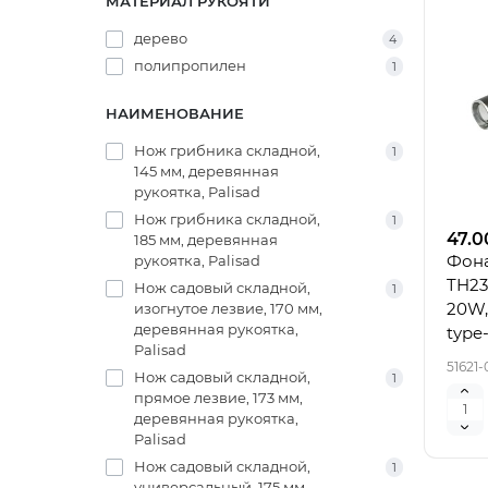
МАТЕРИАЛ РУКОЯТИ
дерево
4
полипропилен
1
НАИМЕНОВАНИЕ
Нож грибника складной,
1
145 мм, деревянная
рукоятка, Palisad
Нож грибника складной,
1
47.0
185 мм, деревянная
Фон
рукоятка, Palisad
TH23
Нож садовый складной,
1
20W,
изогнутое лезвие, 170 мм,
деревянная рукоятка,
type
Palisad
51621-
Нож садовый складной,
1
прямое лезвие, 173 мм,
деревянная рукоятка,
Palisad
Нож садовый складной,
1
универсальный, 175 мм,