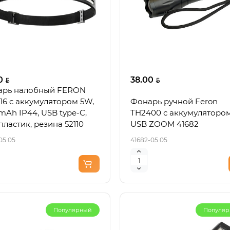
0
38.00
арь налобный FERON
16 c аккумулятором 5W,
Фонарь ручной Feron
mAh IP44, USB type-C,
TH2400 с аккумуляторо
пластик, резина 52110
USB ZOOM 41682
05 05
41682-05 05
Популярный
Популя