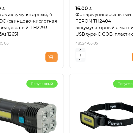
0
16.00
рь аккумуляторный, 4
Фонарь универсальный
DC (свинцово-кислотная
FERON TH2404
рея), желтый, TH2293
аккумуляторный с магн
A) 12651
USB type-C COB, пластик
алюминий 48524
05 05
48524-05 05
Популярный
Популя