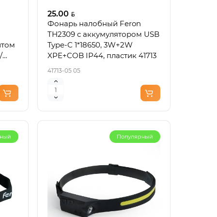
25.00
Фонарь налобный Feron
TH2309 с аккумулятором USB
итом
Type-C 1*18650, 3W+2W
/
XPE+COB IP44, пластик 41713
41713-05 05
рный
Популярный