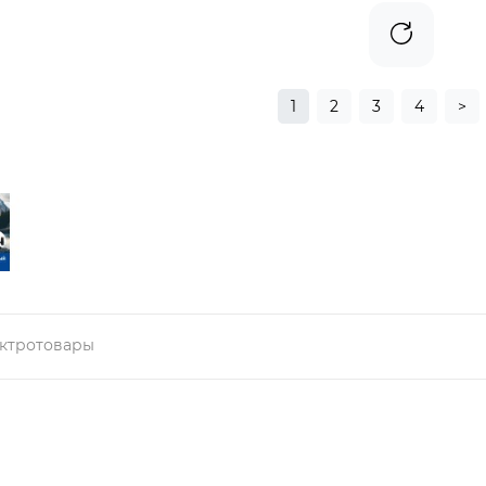
1
2
3
4
>
ктротовары