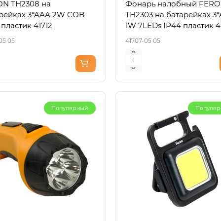
N TH2308 на
Фонарь налобный FER
рейках 3*AAA 2W COB
TH2303 на батарейках 3*
 пластик 41712
1W 7LEDs IP44 пластик 4
05 05
41707-05 05
Популярный
Популя