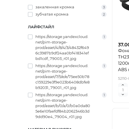
закаленная кромка
3
зубчатая кромка
2
ЛАЙФСТАЙЛ
https://storage.yandexcloud.
1
net/pim-storage-
37.0
prod/asset/4/8/4/3/48432f649
Фон
6c3987b9df24aa0bf418341ef
TH23
bd1cdf_79003_r01.jpg
1200
https://storage.yandexcloud.
1
ABS 
net/pim-storage-
prod/asset/7/5/e/e/75ee50b78
52110-
c159229e3f9e023b6408dbfe8
b92031_79001_r01.jpg
https://storage.yandexcloud.
1
net/pim-storage-
prod/asset/b/0/a/0/b0a0da80
5e6e10faefdf84b2062346b3d
9dd90e4_79004_r01.jpg