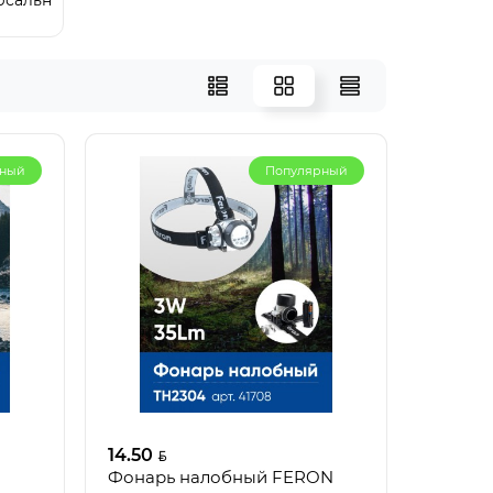
рсальные
рный
Популярный
14.50
Фонарь налобный FERON