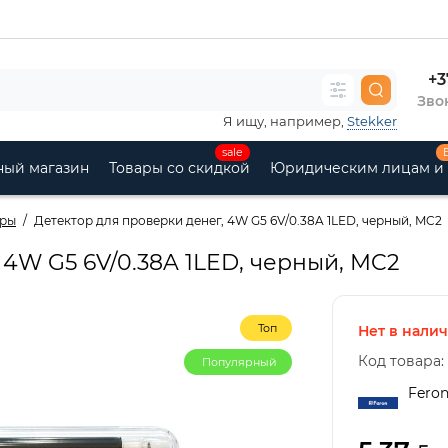
+3
Звон
Я ищу, например,
Stekker
sale
ный магазин
Товары со скидкой
Юридическим лицам и
оры
Детектор для проверки денег, 4W G5 6V/0.38A 1LED, черный, MC2
 4W G5 6V/0.38A 1LED, черный, MC2
Топ
Нет в нали
Код товара:
Популярный
Fero