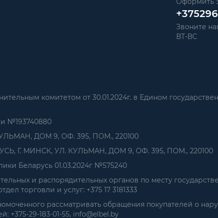
Оформить з
+37529
Звоните нам
ВТ-ВС
тельным комитетом от 30.01.2024г. в Едином государстве
ии №193740880
УЛЬМАН, ДОМ 9, ОФ. 395, ПОМ., 220100
, Г. МИНСК, УЛ. КУЛЬМАН, ДОМ 9, ОФ. 395, ПОМ., 220100
ики Беларусь 01.03.2024г №575240
ельных и распорядительных органов по месту государств
дел торговли и услуг: +375 17 3181333
номоченного рассматривать обращения покупателей о нар
+375-29-183-01-55, info@elbel.by