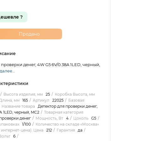
ешевле ?
Продано
исание
 проверки денег, 4W G5 6V/0.38A 1LED, черный,
далее...
ктеристики
Высота изделия, мм
25
Коробка Высота, мм
Длина, мм
165
Артикул
22025
Базовая
Название товара
Детектор для проверки денег,
A 1LED, черный, MC2
Товарная категория
 проверки денег
Мощность, Вт
4
Цоколь
G5
упаковках
1/100
Количество на складе «Москва»
 интернет-цена): Цена
212
Гарантия
да
Вольт
6