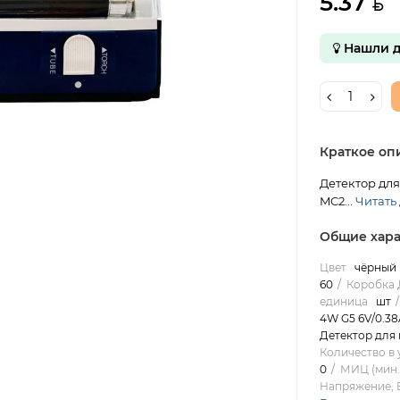
5.37
Нашли д
Краткое оп
Детектор для
MC2...
Читать 
Общие хара
Цвет
чёрный
60
Коробка 
единица
шт
4W G5 6V/0.38
Детектор для
Количество в 
0
МИЦ (мин.
Напряжение, 