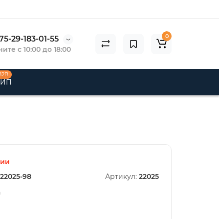
0
75-29-183-01-55
ите с 10:00 до 18:00
B2B
 ИП
чии
22025-98
Артикул:
22025
n