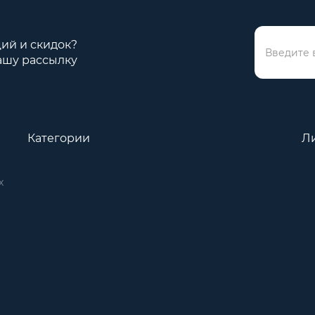
ций и скидок?
ашу рассылку
Категории
Л
х