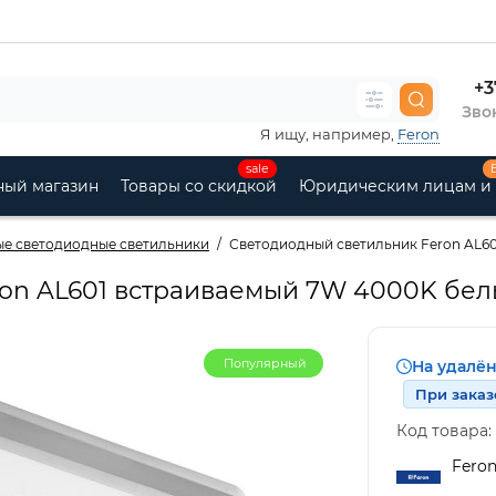
+3
Звон
Я ищу, например,
Feron
sale
ный магазин
Товары со скидкой
Юридическим лицам и
е светодиодные светильники
Светодиодный светильник Feron AL6
ron AL601 встраиваемый 7W 4000K бе
Популярный
На удалё
При заказ
Код товара:
Fero