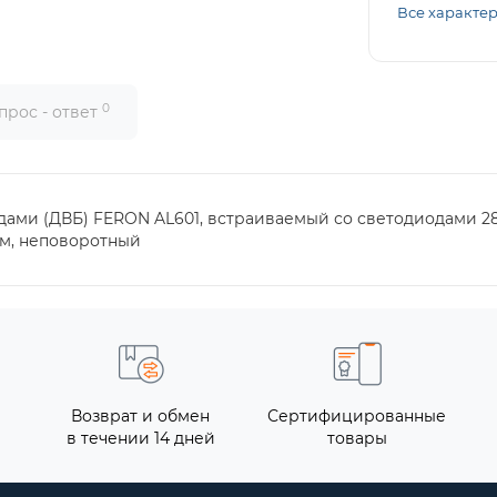
Все характе
0
прос - ответ
ами (ДВБ) FERON AL601, встраиваемый со светодиодами 283
мм, неповоротный
Возврат и обмен
Сертифицированные
в течении 14 дней
товары