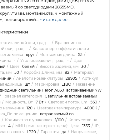
декоративный со светодиодами (ДВБ) FERON
иваемый со светодиодами 2835SMD,
руг, 7*3 мм, монтажн.отв. 4 монтажный
м, неповоротный...
Читать далее...
ктеристики
вертикальной оси, град
-
Вращение по
й оси, град
-
Класс энергоэффективности
светильника
круг
Монтажная длина
55
ирина
-
Угол освещения, град:
-
Цвет
лый
Цвет
белый
Высота изделия, мм
30
та, мм
50
Коробка Длина, мм
82
Материал
миний
Аналоги номенклатуры
28905
Артикул
ая единица
шт
Маркировка
ДВО
Название
диодный светильник Feron AL601 встраиваемый 7W
Товарная категория
Светильник встраиваемый
й
Мощность, Вт
7 Вт
Световой поток, Lm
560
о излучения
120
Цветовая температура
4000К
ика_По помещению
встраиваемый со
и
Количество в упаковках
1/100
Количество на
ва»
4
МИЦ (мин. интернет-цена): Цена
1333
IP,
влагозащиты
IP20
Гарантия
да
Напряжение,