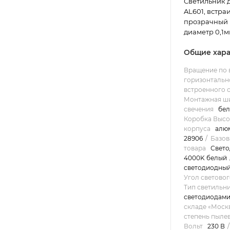
Светильник 
AL601, встра
прозрачный к
диаметр 0,1м
Общие хара
Вращение по 
горизонтально
встроенного 
Монтажная ш
свечения
бе
Коробка Высо
корпуса
алю
28906
Базов
товара
Свето
4000K белый
светодиодны
Угол световог
Тип светильн
светодиодам
складе «Моск
степень пыле
Вольт
230 В