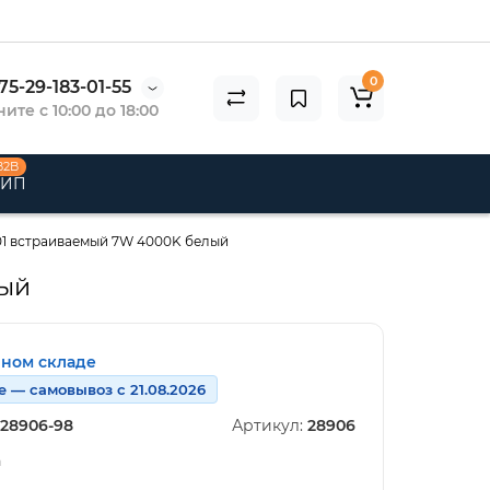
0
75-29-183-01-55
ите с 10:00 до 18:00
B2B
 ИП
01 встраиваемый 7W 4000K белый
лый
нном складе
е — самовывоз с 21.08.2026
28906-98
Артикул:
28906
n