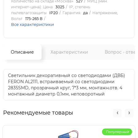
Количество на складе «Москва»
527
МИЦ (мин.
интернет-цена): Цена
3025
IP, степень
пылевлагозащиты
IP20
Гарантия
да
Напряжение,
Вольт
175-265 В
Все характеристики
Описание
Характеристики
Вопрос - отве
Светильник декоративный со светодиодами (ДВБ)
FERON AL2111, встраиваемый со светодиодами
2835SMD, прозрачный круг, 7*3 мм, монтажн.отв. 4
монтажный диаметр 0,1мм, неповоротный
Рекомендуемые товары
Популярный