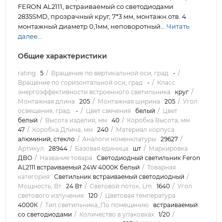
FERON AL2111, встраиваемый со светодиодами
2835SMD, прозрачный круг, 7*3 мм, монтажн.отв. 4
монтажный диаметр 0,1мм, неповоротный...
Читать
далее...
Общие характеристики
rating
5
Вращение по вертикальной оси, град
-
Вращение по горизонтальной оси, град
-
Класс
энергоэффективности встроенного светильника
круг
Монтажная длина
205
Монтажная ширина
205
Угол
освещения, град:
-
Цвет свечения
белый
Цвет
белый
Высота изделия, мм
40
Коробка Высота, мм
47
Коробка Длина, мм
240
Материал корпуса
алюминий, стекло
Аналоги номенклатуры
29627
Артикул
28944
Базовая единица
шт
Маркировка
ДВО
Название товара
Светодиодный светильник Feron
AL2111 встраиваемый 24W 4000K белый
Товарная
категория
Светильник встраиваемый светодиодный
Мощность, Вт
24 Вт
Световой поток, Lm
1640
Угол
светового излучения
120
Цветовая температура
4000К
Тип светильника_По помещению
встраиваемый
со светодиодами
Количество в упаковках
1/20