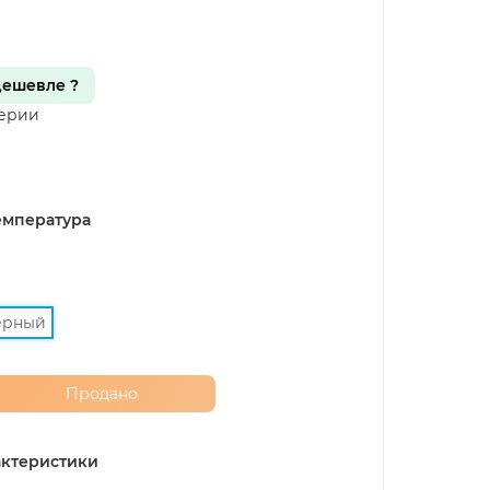
ешевле ?
серии
емпература
ерный
Продано
ктеристики