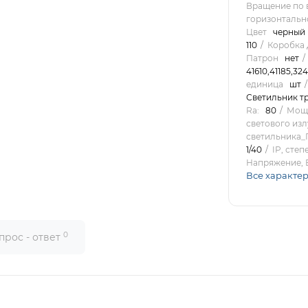
Вращение по 
горизонтально
Цвет
черный
110
Коробка 
Патрон
нет
41610,41185,32
единица
шт
Светильник т
Ra:
80
Мощн
светового из
светильника
1/40
IP, сте
Напряжение, 
Все характе
0
прос - ответ