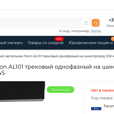
+3
Звон
Я ищу, например,
Sonex
sale
ный магазин
Товары со скидкой
Юридическим лицам и
й светильник Feron AL101 трековый однофазный на шинопровод 12W 4
on AL101 трековый однофазный на ши
45
Популярный
Нет в нали
Код товара:
Fero