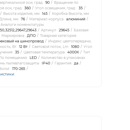
вертикальной оси, град
90
Вращение по
й оси, град
360
Угол освещения, град:
35
Высота изделия, мм
145
Коробка Высота, мм
Длина, мм
76
Материал корпуса
алюминий
Аналоги номенклатуры
450,32512,29647,29643
Артикул
29645
Базовая
Маркировка
ДПО
Товарная категория
рековый на шинопровод
Индекс цветопередачи,
ость, Вт
12 Вт
Световой поток, Lm
1080
Угол
лучения
35
Цветовая температура
4000К
Тип
_По помещению
LED
Количество в упаковках
пень пылевлагозащиты
IP40
Гарантия
да
Вольт
170-265
ристики