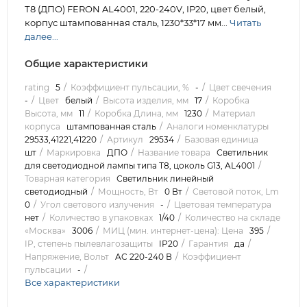
Т8 (ДПО) FERON AL4001, 220-240V, IP20, цвет белый,
корпус штампованная сталь, 1230*33*17 мм...
Читать
далее...
Общие характеристики
rating
5
Коэффициент пульсации, %
-
Цвет свечения
-
Цвет
белый
Высота изделия, мм
17
Коробка
Высота, мм
11
Коробка Длина, мм
1230
Материал
корпуса
штампованная сталь
Аналоги номенклатуры
29533,41221,41220
Артикул
29534
Базовая единица
шт
Маркировка
ДПО
Название товара
Светильник
для светодиодной лампы типа Т8, цоколь G13, AL4001
Товарная категория
Светильник линейный
светодиодный
Мощность, Вт
0 Вт
Световой поток, Lm
0
Угол светового излучения
-
Цветовая температура
нет
Количество в упаковках
1/40
Количество на складе
«Москва»
3006
МИЦ (мин. интернет-цена): Цена
395
IP, степень пылевлагозащиты
IP20
Гарантия
да
Напряжение, Вольт
AC 220-240 В
Коэффициент
пульсации
-
Все характеристики