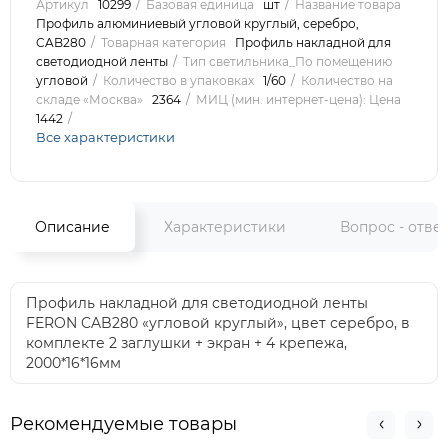
Артикул
10299
Базовая единица
шт
Название товара
Профиль алюминиевый угловой круглый, серебро,
CAB280
Товарная категория
Профиль накладной для
светодиодной ленты
Тип светильника_По помещению
угловой
Количество в упаковках
1/60
Количество на
складе «Москва»
2364
МИЦ (мин. интернет-цена): Цена
1442
Все характеристики
Описание
Характеристики
Вопрос - отве
Профиль накладной для светодиодной ленты
FERON CAB280 «угловой круглый», цвет серебро, в
комплекте 2 заглушки + экран + 4 крепежа,
2000*16*16мм
Рекомендуемые товары