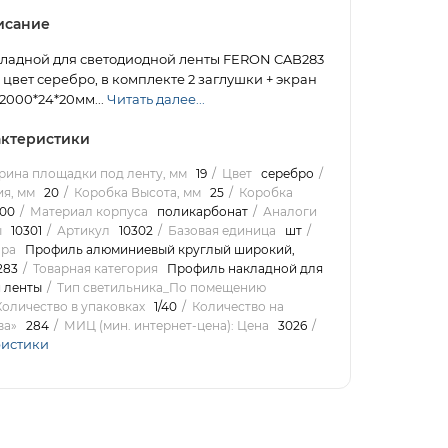
исание
ладной для светодиодной ленты FERON CAB283
 цвет серебро, в комплекте 2 заглушки + экран
 2000*24*20мм...
Читать далее...
ктеристики
ина площадки под ленту, мм
19
Цвет
серебро
я, мм
20
Коробка Высота, мм
25
Коробка
00
Материал корпуса
поликарбонат
Аналоги
ы
10301
Артикул
10302
Базовая единица
шт
ара
Профиль алюминиевый круглый широкий,
283
Товарная категория
Профиль накладной для
 ленты
Тип светильника_По помещению
Количество в упаковках
1/40
Количество на
ва»
284
МИЦ (мин. интернет-цена): Цена
3026
ристики