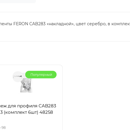
нты FERON CAB283 «накладной», цвет серебро, в комплекте
Популярный
еж для профиля CAB283
3 (комплект 6шт) 48258
-98