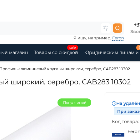
+3
Звон
Я ищу, например,
Feron
sale
ный магазин
Товары со скидкой
Юридическим лицам и
Профиль алюминиевый круглый широкий, серебро, CAB283 10302
й широкий, серебро, CAB283 10302
Популярный
На удалё
При заказ
Код товара:
Fero