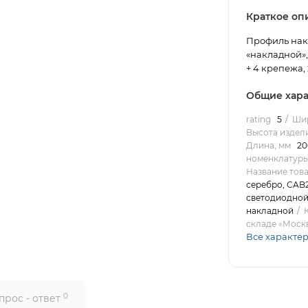
Краткое оп
Профиль нак
«накладной»,
+ 4 крепежа,
Общие хара
rating
5
Шир
Высота издели
Длина, мм
20
номенклатур
Название тов
серебро, CAB
светодиодной
накладной
складе «Моск
Все характе
0
прос - ответ