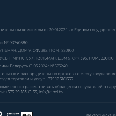
тельным комитетом от 30.01.2024г. в Едином государстве
ии №193740880
УЛЬМАН, ДОМ 9, ОФ. 395, ПОМ., 220100
, Г. МИНСК, УЛ. КУЛЬМАН, ДОМ 9, ОФ. 395, ПОМ., 220100
ики Беларусь 01.03.2024г №575240
ельных и распорядительных органов по месту государств
дел торговли и услуг: +375 17 3181333
номоченного рассматривать обращения покупателей о нар
+375-29-183-01-55, info@elbel.by
ЭлектроБелка ©