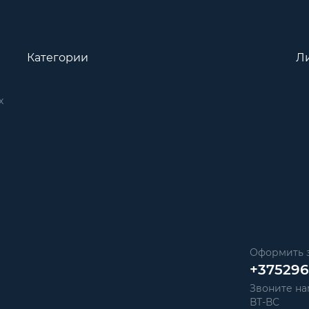
Категории
Л
х
Оформить з
+37529
Звоните нам
ВТ-ВС