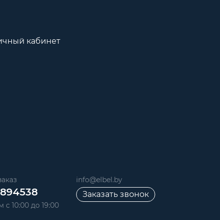
ичный кабинет
аказ
info@elbel.by
6894538
Заказать звонок
 с 10:00 до 19:00