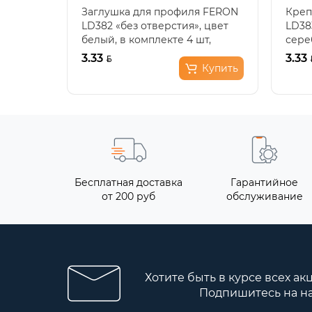
Заглушка для профиля FERON
Креп
LD382 «без отверстия», цвет
LD38
белый, в комплекте 4 шт,
сереб
24*6*21мм..
3.33
3.33
Купить
Бесплатная доставка
Гарантийное
от 200 руб
обслуживание
Хотите быть в курсе всех ак
Подпишитесь на н