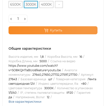
6500К
3000К
4000К
-
Купить
Общие характеристики
Высота изделия, мм
1,8
Коробка Высота, мм
16
Коробка Длина, мм
5000
Ссылка на видео
https://www.youtube.com/watch?
v=SO8KQH7aBUo&feature=youtu.be
Аналоги
номенклатуры
27640,27650,27732,27597,27730
Артикул
27643
Базовая единица
шт
Товарная категория
Лента
светодиодная 12V
Индекс цветопередачи, Ra:
>80
Цветовая температура
3000К
Количество в упаковках
1/5/40
IP, степень пылевлагозащиты
IP20
Гарантия
да
Напряжение, Вольт
12
Все характеристики