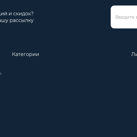
ций и скидок?
ашу рассылку
Категории
Л
х