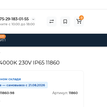
0
75-29-183-01-55
ите с 10:00 до 18:00
B2B
 ИП
0
4000K 230V IP65 11860
нном складе
е — самовывоз с 21.08.2026
11860-98
Артикул:
11860
n