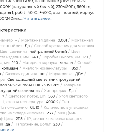
светильник GU10, на колышке (ДВУ) FERON
4000К (натуральный белый), 230V/50Гц, 560Lm,
ащиты 1, раб.t -40°C...+40°C, цвет черный, корпус
00*240мм,...
Читать далее...
ктеристики
иаметр
-
Монтажная длина
0,001
Монтажная
езонный хит
Да
Способ крепления для монтажа
Цвет свечения
нейтральный белый
Цвет
та изделия, мм
240
Коробка Высота, мм
170
а, мм
140
Материал корпуса
металл
Способ
а колышке
Аналоги номенклатуры
11859
0
Базовая единица
шт
Маркировка
ДВУ
ара
Светодиодный светильник тротуарный
eron SP3736 7W 4000K 230V IP65
Товарная
отуарный светильник
Хит продаж
Да
7
Световой поток, Lm
560
Угол светового
Цветовая температура
4000К
Тип
_По помещению
GU10
Количество в упаковках
тво на складе «Москва»
233
МИЦ (мин.
): Цена
2118
IP, степень пылевлагозащиты
ия
да
Напряжение, Вольт
230
ристики