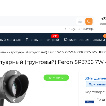
+3
Звон
Я ищу, например,
sale
ный магазин
Товары со скидкой
Юридическим лицам и
льник тротуарный (грунтовый) Feron SP3736 7W 4000K 230V IP65 1186
уарный (грунтовый) Feron SP3736 7W 
Популярный
На удалё
При заказ
Код товара:
Fero