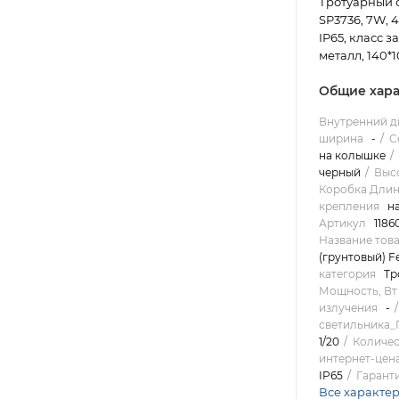
Тротуарный 
SP3736, 7W, 
IP65, класс з
металл, 140*1
Общие хара
Внутренний д
ширина
-
С
на колышке
черный
Высо
Коробка Длин
крепления
н
Артикул
1186
Название тов
(грунтовый) F
категория
Тр
Мощность, Вт
излучения
-
светильника
1/20
Количес
интернет-цена
IP65
Гарант
Все характе