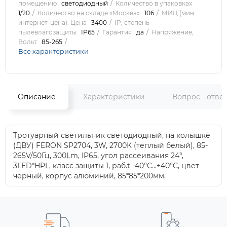
помещению
светодиодный
Количество в упаковках
1/20
Количество на складе «Москва»
106
МИЦ (мин.
интернет-цена): Цена
3400
IP, степень
пылевлагозащиты
IP65
Гарантия
да
Напряжение,
Вольт
85-265
Все характеристики
Описание
Характеристики
Вопрос - отве
Тротуарный светильник светодиодный, на колышке
(ДВУ) FERON SP2704, 3W, 2700К (теплый белый), 85-
265V/50Гц, 300Lm, IP65, угол рассеивания 24°,
3LED*HPL, класс защиты 1, раб.t -40°C...+40°C, цвет
черный, корпус алюминий, 85*85*200мм,