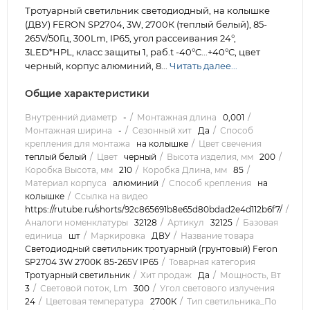
Тротуарный светильник светодиодный, на колышке
(ДВУ) FERON SP2704, 3W, 2700К (теплый белый), 85-
265V/50Гц, 300Lm, IP65, угол рассеивания 24°,
3LED*HPL, класс защиты 1, раб.t -40°C...+40°C, цвет
черный, корпус алюминий, 8...
Читать далее...
Общие характеристики
Внутренний диаметр
-
Монтажная длина
0,001
Монтажная ширина
-
Сезонный хит
Да
Способ
крепления для монтажа
на колышке
Цвет свечения
теплый белый
Цвет
черный
Высота изделия, мм
200
Коробка Высота, мм
210
Коробка Длина, мм
85
Материал корпуса
алюминий
Способ крепления
на
колышке
Ссылка на видео
https://rutube.ru/shorts/92c865691b8e65d80bdad2e4d112b6f7/
Аналоги номенклатуры
32128
Артикул
32125
Базовая
единица
шт
Маркировка
ДВУ
Название товара
Светодиодный светильник тротуарный (грунтовый) Feron
SP2704 3W 2700K 85-265V IP65
Товарная категория
Тротуарный светильник
Хит продаж
Да
Мощность, Вт
3
Световой поток, Lm
300
Угол светового излучения
24
Цветовая температура
2700К
Тип светильника_По