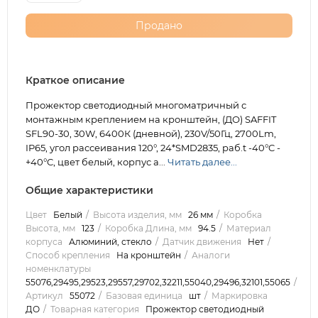
Продано
Краткое описание
Прожектор светодиодный многоматричный с
монтажным креплением на кронштейн, (ДО) SAFFIT
SFL90-30, 30W, 6400К (дневной), 230V/50Гц, 2700Lm,
IP65, угол рассеивания 120°, 24*SMD2835, раб.t -40°C -
+40°C, цвет белый, корпус а...
Читать далее...
Общие характеристики
Цвет
Белый
Высота изделия, мм
26 мм
Коробка
Высота, мм
123
Коробка Длина, мм
94.5
Материал
корпуса
Алюминий, стекло
Датчик движения
Нет
Способ крепления
На кронштейн
Аналоги
номенклатуры
55076,29495,29523,29557,29702,32211,55040,29496,32101,55065
Артикул
55072
Базовая единица
шт
Маркировка
ДО
Товарная категория
Прожектор светодиодный