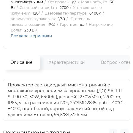
многоматричный
Хит продаж
да
Мощность, Вт
30
Вт
Световой поток, Lm
2700
Угол светового
излучения
120°
Цветовая температура
6400K
Количество в упаковках
1/30
IP, степень
пылевлагозащиты
IP65
Гарантия
да
Напряжение,
Вольт
230 В
Все характеристики
Описание
Характеристики
Вопрос - отве
Прожектор светодиодный многоматричный с
монтажным креплением на кронштейн, (ДО) SAFFIT
SFL90-30, 30W, 6400К (дневной), 230V/50Гц, 2700Lm,
IP65, угол рассеивания 120°, 24*SMD2835, раб.t -40°C -
+40°C, цвет белый, корпус алюминий литой под
давлением + стекло, 94,5*84,5*26 мм
Рекомендуемые товары