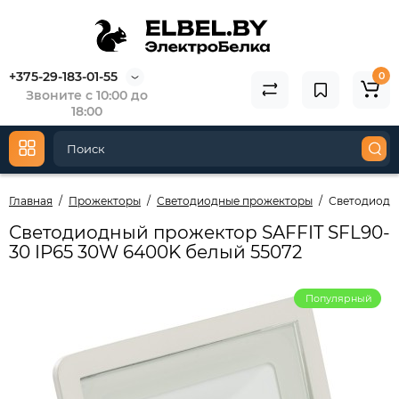
+375-29-183-01-55
0
Звоните с 10:00 до
18:00
Главная
Прожекторы
Светодиодные прожекторы
Светодиодны
Светодиодный прожектор SAFFIT SFL90-
30 IP65 30W 6400K белый 55072
Популярный