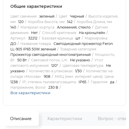
Общие характеристики
Цвет свечения
зеленый
Цвет
Черный
Высота изделия,
мм
120
Коробка Высота, мм
142
Коробка Длина, мм
140
Материал корпуса
Алюминий, стекло
Датчик
движения
Нет
Способ крепления
На кронштейн
Артикул
32212
Базовая единица
шт
Маркировка
ДО
Название товара
Светодиодный прожектор Feron
LL-905 IP65 50W зеленый
Товарная категория
Прожектор светодиодный многоматричный
Мощность,
Вт
50 Вт
Световой поток, Lm
Не указано
Угол
светового излучения
120°
Цветовая температура
Не
указано
Количество в упаковках
1/30
Количество на
складе «Москва»
908
МИЦ (мин. интернет-цена): Цена
1238
IP, степень пылевлагозащиты
IP65
Гарантия
да
Напряжение, Вольт
230 В
Все характеристики
Описание
Характеристики
Вопрос - отве