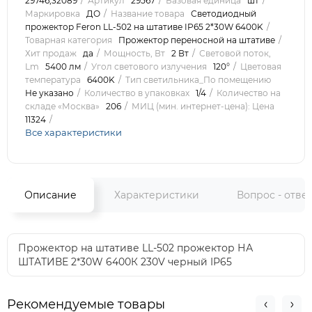
29746,32089
Артикул
29567
Базовая единица
шт
Маркировка
ДО
Название товара
Светодиодный
прожектор Feron LL-502 на штативе IP65 2*30W 6400K
Товарная категория
Прожектор переносной на штативе
Хит продаж
да
Мощность, Вт
2 Вт
Световой поток,
Lm
5400 лм
Угол светового излучения
120°
Цветовая
температура
6400K
Тип светильника_По помещению
Не указано
Количество в упаковках
1/4
Количество на
складе «Москва»
206
МИЦ (мин. интернет-цена): Цена
11324
Все характеристики
Описание
Характеристики
Вопрос - отве
Прожектор на штативе LL-502 прожектор НА
ШТАТИВЕ 2*30W 6400К 230V черный IP65
Рекомендуемые товары