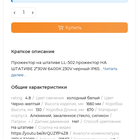
Купить
Краткое описание
Прожектор на штативе LL-502 прожектор НА
ШТАТИВЕ 2*30W 6400К 230V черный IP65...
Читать
далее...
Общие характеристики
rating
4.8
Цвет свечения
холодный белый
Цвет
Черно-желтый
Высота изделия, мм
1660 мм
Коробка
Высота, мм
130
Коробка Длина, мм
670
Материал
корпуса
Алюминий, закаленное стекло, силикон
Патрон
-
Датчик движения
Нет
Способ крепления
На штативе
Ссылка на видео
https://youtu.be/ArQUZ1fP4Z8
Аналоги номенклатуры