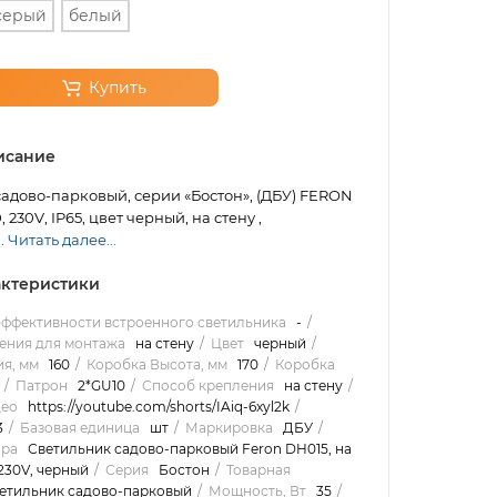
серый
белый
Купить
исание
адово-парковый, серии «Бостон», (ДБУ) FERON
 230V, IP65, цвет черный, на стену ,
.
Читать далее...
ктеристики
эффективности встроенного светильника
-
ения для монтажа
на стену
Цвет
черный
я, мм
160
Коробка Высота, мм
170
Коробка
Патрон
2*GU10
Способ крепления
на стену
део
https://youtube.com/shorts/IAiq-6xyl2k
3
Базовая единица
шт
Маркировка
ДБУ
ара
Светильник садово-парковый Feron DH015, на
 230V, черный
Серия
Бостон
Товарная
етильник садово-парковый
Мощность, Вт
35