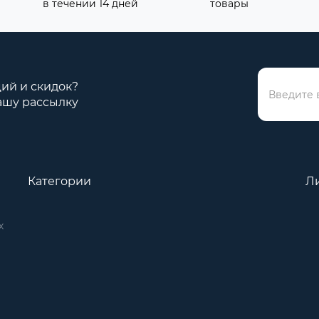
в течении 14 дней
товары
ций и скидок?
ашу рассылку
Категории
Л
х