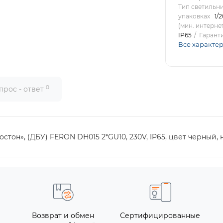
Тип светильн
упаковках
1/2
(мин. интерне
IP65
Гарант
Все характе
0
прос - ответ
тон», (ДБУ) FERON DH015 2*GU10, 230V, IP65, цвет черный, н
Возврат и обмен
Сертифицированные