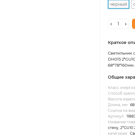
черный
Краткое оп
Светильник с
DH015 2*GU10,
68*78*160мм..
Общие хара
Класс энерго
Способ крепл
Высота издели
Длина, мм
68
Ссылка на ви
Артикул
1188
Название тов
стену, 2*GU10
категория
Св