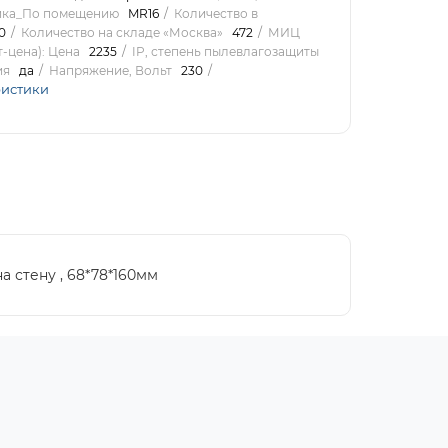
ика_По помещению
MR16
Количество в
0
Количество на складе «Москва»
472
МИЦ
т-цена): Цена
2235
IP, степень пылевлагозащиты
ия
да
Напряжение, Вольт
230
ристики
а стену , 68*78*160мм