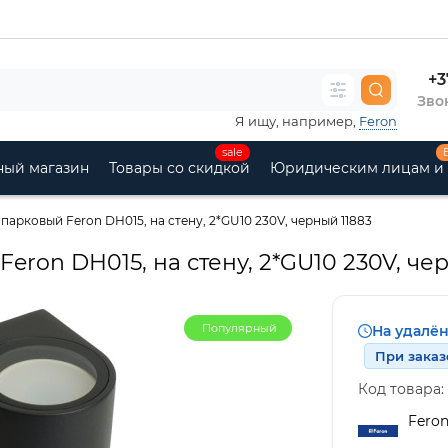
+3
Звон
Я ищу, например,
Feron
sale
ный магазин
Товары со скидкой
Юридическим лицам и
арковый Feron DH015, на стену, 2*GU10 230V, черный 11883
eron DH015, на стену, 2*GU10 230V, че
Популярный
На удалё
При заказ
Код товара:
Fero