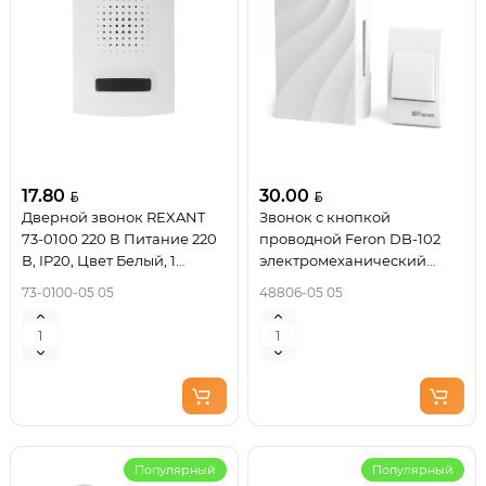
17.80
30.00
Дверной звонок REXANT
Звонок с кнопкой
73-0100 220 В Питание 220
проводной Feron DB-102
В, IP20, Цвет Белый, 1
электромеханический
мелодий без кнопки
белый 230V 119х70х37мм
73-0100-05 05
48806-05 05
Популярный
Популярный