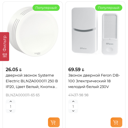
Популярный
Популярный
Фильтр
26.05
69.59
дверной звонок Systeme
Звонок дверной Feron DB-
Electric BLNZA000011 250 В
100 Электрический 18
IP20, Цвет Белый, Кнопка
мелодий белый 230V
звонка
BLNZA000011-65 65
41437-98 98