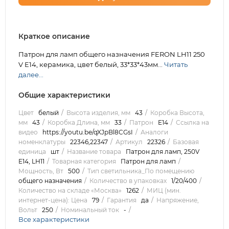
Краткое описание
Патрон для ламп общего назначения FERON LH11 250
V E14, керамика, цвет белый, 33*33*43мм...
Читать
далее...
Общие характеристики
Цвет
белый
Высота изделия, мм
43
Коробка Высота,
мм
43
Коробка Длина, мм
33
Патрон
E14
Ссылка на
видео
https://youtu.be/qXJpBl8CGsI
Аналоги
номенклатуры
22346,22347
Артикул
22326
Базовая
единица
шт
Название товара
Патрон для ламп, 250V
E14, LH11
Товарная категория
Патрон для ламп
Мощность, Вт
500
Тип светильника_По помещению
общего назначения
Количество в упаковках
1/20/400
Количество на складе «Москва»
1262
МИЦ (мин.
интернет-цена): Цена
79
Гарантия
да
Напряжение,
Вольт
250
Номинальный ток
-
Все характеристики