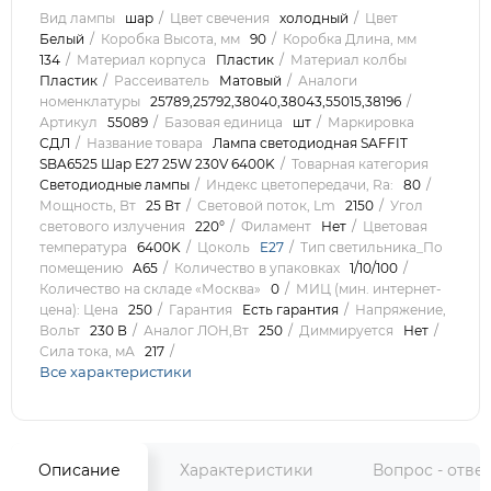
Вид лампы
шар
Цвет свечения
холодный
Цвет
Белый
Коробка Высота, мм
90
Коробка Длина, мм
134
Материал корпуса
Пластик
Материал колбы
Пластик
Рассеиватель
Матовый
Аналоги
номенклатуры
25789,25792,38040,38043,55015,38196
Артикул
55089
Базовая единица
шт
Маркировка
СДЛ
Название товара
Лампа светодиодная SAFFIT
SBA6525 Шар E27 25W 230V 6400K
Товарная категория
Светодиодные лампы
Индекс цветопередачи, Ra:
80
Мощность, Вт
25 Вт
Световой поток, Lm
2150
Угол
светового излучения
220°
Филамент
Нет
Цветовая
температура
6400K
Цоколь
E27
Тип светильника_По
помещению
A65
Количество в упаковках
1/10/100
Количество на складе «Москва»
0
МИЦ (мин. интернет-
цена): Цена
250
Гарантия
Есть гарантия
Напряжение,
Вольт
230 В
Аналог ЛОН,Вт
250
Диммируется
Нет
Сила тока, мА
217
Все характеристики
Описание
Характеристики
Вопрос - отве