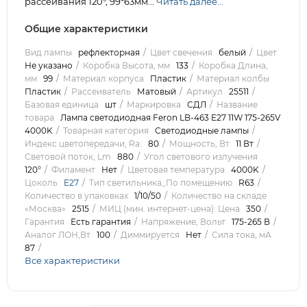
рассеивания 120°, 99*63мм...
Читать далее...
Общие характеристики
Вид лампы
рефлекторная
Цвет свечения
белый
Цвет
Не указано
Коробка Высота, мм
133
Коробка Длина,
мм
99
Материал корпуса
Пластик
Материал колбы
Пластик
Рассеиватель
Матовый
Артикул
25511
Базовая единица
шт
Маркировка
СДЛ
Название
товара
Лампа светодиодная Feron LB-463 E27 11W 175-265V
4000K
Товарная категория
Светодиодные лампы
Индекс цветопередачи, Ra:
80
Мощность, Вт
11 Вт
Световой поток, Lm
880
Угол светового излучения
120°
Филамент
Нет
Цветовая температура
4000K
Цоколь
E27
Тип светильника_По помещению
R63
Количество в упаковках
1/10/50
Количество на складе
«Москва»
2515
МИЦ (мин. интернет-цена): Цена
350
Гарантия
Есть гарантия
Напряжение, Вольт
175-265 В
Аналог ЛОН,Вт
100
Диммируется
Нет
Сила тока, мА
87
Все характеристики