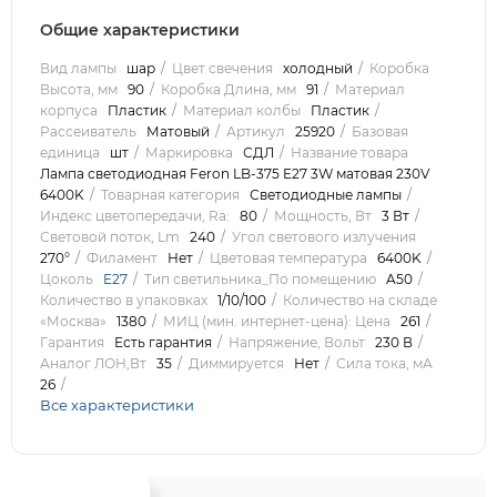
Общие характеристики
Вид лампы
шар
Цвет свечения
холодный
Коробка
Высота, мм
90
Коробка Длина, мм
91
Материал
корпуса
Пластик
Материал колбы
Пластик
Рассеиватель
Матовый
Артикул
25920
Базовая
единица
шт
Маркировка
СДЛ
Название товара
Лампа светодиодная Feron LB-375 E27 3W матовая 230V
6400K
Товарная категория
Светодиодные лампы
Индекс цветопередачи, Ra:
80
Мощность, Вт
3 Вт
Световой поток, Lm
240
Угол светового излучения
270°
Филамент
Нет
Цветовая температура
6400K
Цоколь
E27
Тип светильника_По помещению
A50
Количество в упаковках
1/10/100
Количество на складе
«Москва»
1380
МИЦ (мин. интернет-цена): Цена
261
Гарантия
Есть гарантия
Напряжение, Вольт
230 В
Аналог ЛОН,Вт
35
Диммируется
Нет
Сила тока, мА
26
Все характеристики