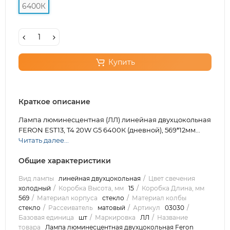
6400К
Купить
Краткое описание
Лампа люминесцентная (ЛЛ) линейная двухцокольная
FERON EST13, T4 20W G5 6400К (дневной), 569*12мм...
Читать далее...
Общие характеристики
Вид лампы
линейная двухцокольная
Цвет свечения
холодный
Коробка Высота, мм
15
Коробка Длина, мм
569
Материал корпуса
стекло
Материал колбы
стекло
Рассеиватель
матовый
Артикул
03030
Базовая единица
шт
Маркировка
ЛЛ
Название
товара
Лампа люминесцентная двухцокольная Feron