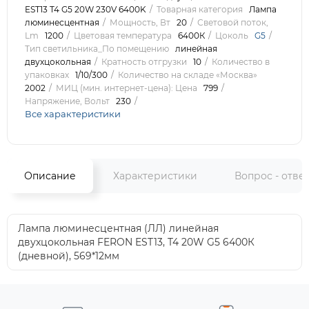
EST13 T4 G5 20W 230V 6400K
Товарная категория
Лампа
люминесцентная
Мощность, Вт
20
Световой поток,
Lm
1200
Цветовая температура
6400К
Цоколь
G5
Тип светильника_По помещению
линейная
двухцокольная
Кратность отгрузки
10
Количество в
упаковках
1/10/300
Количество на складе «Москва»
2002
МИЦ (мин. интернет-цена): Цена
799
Напряжение, Вольт
230
Все характеристики
Описание
Характеристики
Вопрос - отве
Лампа люминесцентная (ЛЛ) линейная
двухцокольная FERON EST13, T4 20W G5 6400К
(дневной), 569*12мм