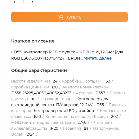
Купить
Краткое описание
LD55 Контроллер RGB с пультом ЧЕРНЫЙ, 12-24V (для
RGB LS606,607) 130*64*24 FERON...
Читать далее...
Общие характеристики
Высота изделия, мм
24
Коробка Высота, мм
160
Коробка Длина, мм
130
Аналоги номенклатуры
21558,26225,48030,48032,48223
Артикул
21557
Базовая
единица
шт
Название товара
Контроллер для
светодиодной ленты с П/У черный, 12-24V, LD55
Товарная
категория
Контроллер для LED устройств
Количество в
упаковках
1/50
Количество на складе «Москва»
202
МИЦ (мин. интернет-цена): Цена
2740
IP, степень
пылевлагозащиты
IP20
Гарантия
да
Напряжение,
Вольт
12/24