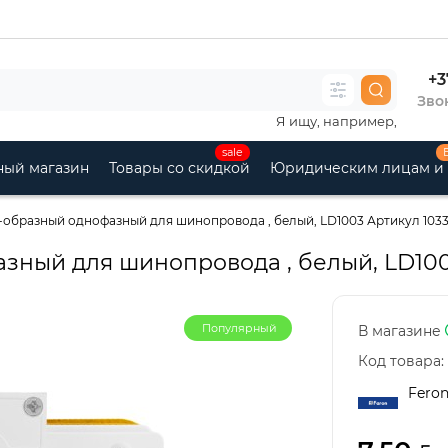
+3
Звон
Я ищу, например,
sale
ный магазин
Товары со скидкой
Юридическим лицам и
-образный однофазный для шинопровода , белый, LD1003 Артикул 103
зный для шинопровода , белый, LD100
Популярный
В магазине
Код товара:
Fero