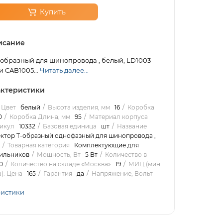
Купить
исание
-образный для шинопровода , белый, LD1003
и CAB1005...
Читать далее...
ктеристики
Цвет
белый
Высота изделия, мм
16
Коробка
0
Коробка Длина, мм
95
Материал корпуса
икул
10332
Базовая единица
шт
Название
ктор Т-образный однофазный для шинопровода ,
Товарная категория
Комплектующие для
тильников
Мощность, Вт
5 Вт
Количество в
0
Количество на складе «Москва»
19
МИЦ (мин.
): Цена
165
Гарантия
да
Напряжение, Вольт
ристики