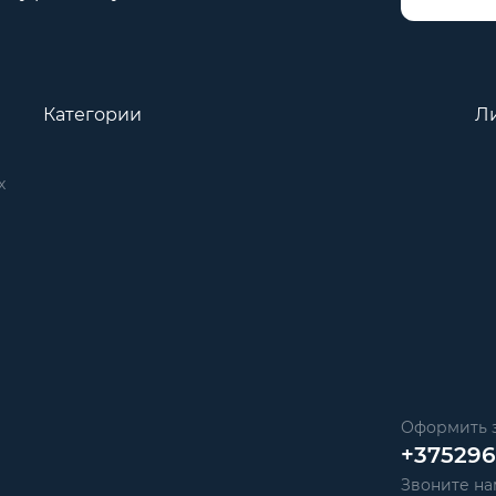
Категории
Л
х
Оформить з
+37529
Звоните нам