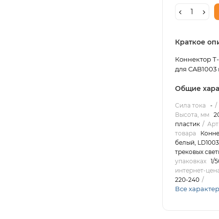
Краткое оп
Коннектор Т
для CAB1003 
Общие хара
Сила тока
-
Высота, мм
2
пластик
Арт
товара
Конне
белый, LD1003
трековых све
упаковках
1/5
интернет-цена
220-240
Все характе