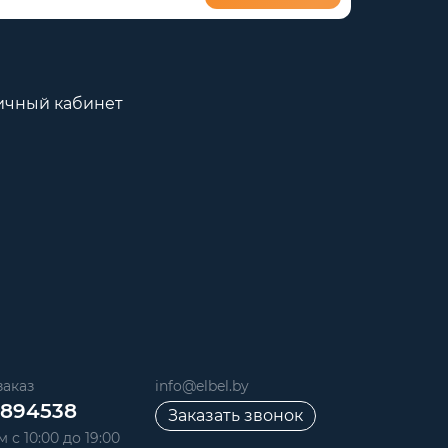
ичный кабинет
аказ
info@elbel.by
6894538
Заказать звонок
 с 10:00 до 19:00