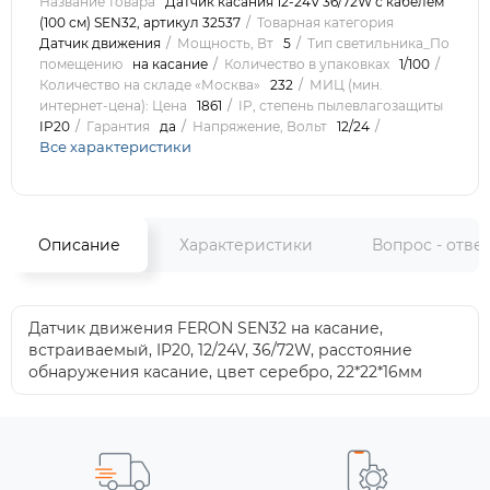
Название товара
Датчик касания 12-24V 36/72W с кабелем
(100 см) SEN32, артикул 32537
Товарная категория
Датчик движения
Мощность, Вт
5
Тип светильника_По
помещению
на касание
Количество в упаковках
1/100
Количество на складе «Москва»
232
МИЦ (мин.
интернет-цена): Цена
1861
IP, степень пылевлагозащиты
IP20
Гарантия
да
Напряжение, Вольт
12/24
Все характеристики
Описание
Характеристики
Вопрос - отве
Датчик движения FERON SEN32 на касание,
встраиваемый, IP20, 12/24V, 36/72W, расстояние
обнаружения касание, цвет серебро, 22*22*16мм