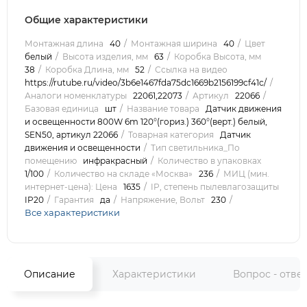
Общие характеристики
Монтажная длина
40
Монтажная ширина
40
Цвет
белый
Высота изделия, мм
63
Коробка Высота, мм
38
Коробка Длина, мм
52
Ссылка на видео
https://rutube.ru/video/3b6e1467fda75dc1669b2156199cf41c/
Аналоги номенклатуры
22061,22073
Артикул
22066
Базовая единица
шт
Название товара
Датчик движения
и освещенности 800W 6m 120°(гориз.) 360°(верт.) белый,
SEN50, артикул 22066
Товарная категория
Датчик
движения и освещенности
Тип светильника_По
помещению
инфракрасный
Количество в упаковках
1/100
Количество на складе «Москва»
236
МИЦ (мин.
интернет-цена): Цена
1635
IP, степень пылевлагозащиты
IP20
Гарантия
да
Напряжение, Вольт
230
Все характеристики
Описание
Характеристики
Вопрос - отве